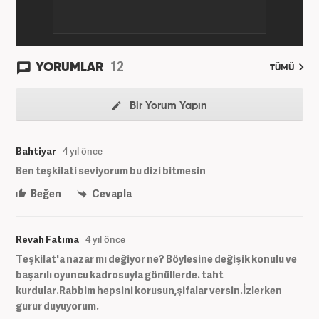
12
YORUMLAR
TÜMÜ
Bir Yorum Yapın
Bahtiyar
4 yıl önce
Ben teşkilati seviyorum bu dizi bitmesin
Beğen
Cevapla
Revah Fatıma
4 yıl önce
Teşkilat'a nazar mı değiyor ne? Böylesine değişik konulu ve
başarılı oyuncu kadrosuyla gönüllerde. taht
kurdular.Rabbim hepsini korusun,şifalar versin.İzlerken
gurur duyuyorum.