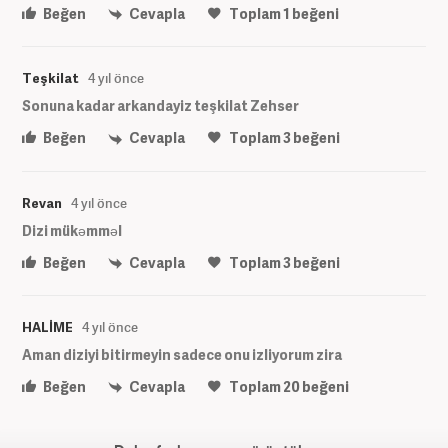
Beğen
Cevapla
Toplam
1
beğeni
Teşkilat
4 yıl önce
Sonuna kadar arkandayiz teşkilat Zehser
Beğen
Cevapla
Toplam
3
beğeni
Revan
4 yıl önce
Dizi mükəmməl
Beğen
Cevapla
Toplam
3
beğeni
HALİME
4 yıl önce
Aman diziyi bitirmeyin sadece onu izliyorum zira
Beğen
Cevapla
Toplam
20
beğeni