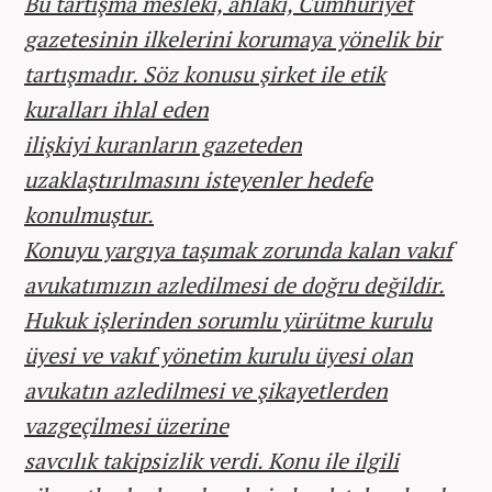
Bu tartışma mesleki, ahlaki, Cumhuriyet
gazetesinin ilkelerini korumaya yönelik bir
tartışmadır. Söz konusu şirket ile etik
kuralları ihlal eden
ilişkiyi kuranların gazeteden
uzaklaştırılmasını isteyenler hedefe
konulmuştur.
Konuyu yargıya taşımak zorunda kalan vakıf
avukatımızın azledilmesi de doğru değildir.
Hukuk işlerinden sorumlu yürütme kurulu
üyesi ve vakıf yönetim kurulu üyesi olan
avukatın azledilmesi ve şikayetlerden
vazgeçilmesi üzerine
savcılık takipsizlik verdi. Konu ile ilgili