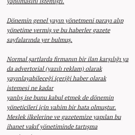
yapılmasını istemişti.
Dönemin genel yayın yönetmeni parayı alıp
yönetime vermiş ve bu haberler gazete
sayfalarında yer bulmuş.
Normal şartlarda firmanın bir ilan karşılığı ya
da advertorial (yazılı reklam) olarak
yayınlayabileceği içeriği haber olarak
istemesi ne kadar
yanlış ise bunu kabul etmek de dönemin
yöneticileri için vahim bir hata olmuştur.
Meslek ilkelerine ve gazetemize yapılan bu
ihanet vakıf yönetiminde tartışma