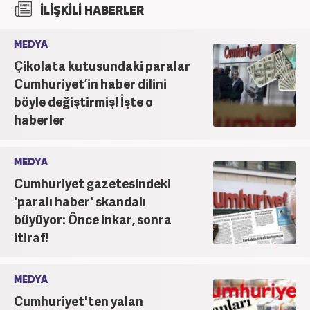
İLİŞKİLİ HABERLER
mezun olmasının hemen ardından vatani görevini
tamamlayarak iş hayatına giriş yaptı. 2015 yılında
MEDYA
yeniakit.com.tr'de internet editörlüğü görevine
Çikolata kutusundaki paralar
başladı. Burada 7 yıl süren görevinin ardından 2022
yılında Haber7.com'da özel haber editörü olarak
Cumhuriyet’in haber dilini
göreve başladı ve çalışmalarına devam ediyor.
böyle değiştirmiş! İşte o
haberler
MEDYA
Cumhuriyet gazetesindeki
'paralı haber' skandalı
büyüyor: Önce inkar, sonra
itiraf!
MEDYA
Cumhuriyet'ten yalan