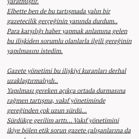
yaratmıştır.
Elbette ben de bu tartışmada yalın bir
gazetecilik gerçeğinin yanında durdum..
Para karşılığı haber yapmak anlamına gelen
bu ilişkiden sorumlu olanlarla ilgili gereğinin
yapılmasını istedim.
Gazete yönetimi bu ilişkiyi kuranları derhal
uzaklaştırmalıydı..
Yapılması gereken açıkça ortada durmasına
rağmen tartışma, vakıf yönetiminde
gereğinden çok uzun sürdü…
Sürdükçe gerilim arttı… Vakıf yönetimini
ikiye bölen etik sorun gazete çalışanlarına da