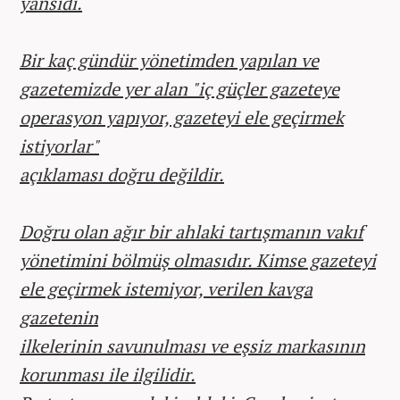
yansıdı.
Bir kaç gündür yönetimden yapılan ve
gazetemizde yer alan "iç güçler gazeteye
operasyon yapıyor, gazeteyi ele geçirmek
istiyorlar"
açıklaması doğru değildir.
Doğru olan ağır bir ahlaki tartışmanın vakıf
yönetimini bölmüş olmasıdır. Kimse gazeteyi
ele geçirmek istemiyor, verilen kavga
gazetenin
ilkelerinin savunulması ve eşsiz markasının
korunması ile ilgilidir.