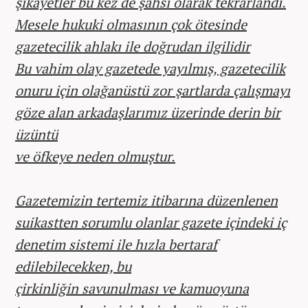
şikayetler bu kez de şahsi olarak tekrarlandı.
Mesele hukuki olmasının çok ötesinde
gazetecilik ahlakı ile doğrudan ilgilidir
Bu vahim olay gazetede yayılmış, gazetecilik
onuru için olağanüstü zor şartlarda çalışmayı
göze alan arkadaşlarımız üzerinde derin bir
üzüntü
ve öfkeye neden olmuştur.
Gazetemizin tertemiz itibarına düzenlenen
suikastten sorumlu olanlar gazete içindeki iç
denetim sistemi ile hızla bertaraf
edilebilecekken, bu
çirkinliğin savunulması ve kamuoyuna