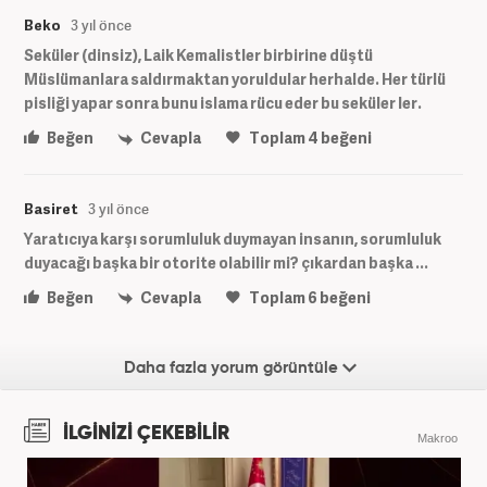
Beko
3 yıl önce
Seküler (dinsiz), Laik Kemalistler birbirine düştü
Müslümanlara saldırmaktan yoruldular herhalde. Her türlü
pisliği yapar sonra bunu islama rücu eder bu seküler ler.
Beğen
Cevapla
Toplam
4
beğeni
Basiret
3 yıl önce
Yaratıcıya karşı sorumluluk duymayan insanın, sorumluluk
duyacağı başka bir otorite olabilir mi? çıkardan başka ...
Beğen
Cevapla
Toplam
6
beğeni
Daha fazla yorum görüntüle
İLGİNİZİ ÇEKEBİLİR
Makroo