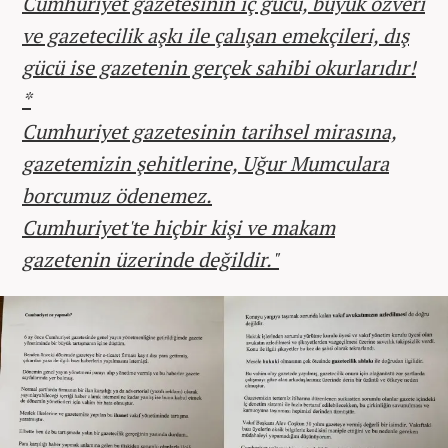
Cumhuriyet gazetesinin iç gücü, büyük özveri
ve gazetecilik aşkı ile çalışan emekçileri, dış
gücü ise gazetenin gerçek sahibi okurlarıdır!
*
Cumhuriyet gazetesinin tarihsel mirasına,
gazetemizin şehitlerine, Uğur Mumculara
borcumuz ödenemez.
Cumhuriyet'te hiçbir kişi ve makam
gazetenin üzerinde değildir."