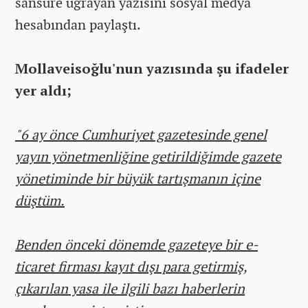
sansüre uğrayan yazısını sosyal medya
hesabından paylaştı.
Mollaveisoğlu'nun yazısında şu ifadeler
yer aldı;
"6 ay önce Cumhuriyet gazetesinde genel
yayın yönetmenliğine getirildiğimde gazete
yönetiminde bir büyük tartışmanın içine
düştüm.
Benden önceki dönemde gazeteye bir e-
ticaret firması kayıt dışı para getirmiş,
çıkarılan yasa ile ilgili bazı haberlerin