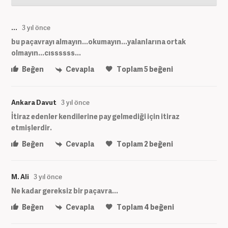
...
3 yıl önce
bu paçavrayı almayın...okumayın...yalanlarına ortak
olmayın...cıssssss...
Beğen
Cevapla
Toplam
5
beğeni
Ankara Davut
3 yıl önce
İtiraz edenler kendilerine pay gelmediği için itiraz
etmişlerdir.
Beğen
Cevapla
Toplam
2
beğeni
M. Ali
3 yıl önce
Ne kadar gereksiz bir paçavra...
Beğen
Cevapla
Toplam
4
beğeni