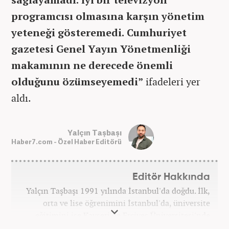
programcısı olmasına karşın yönetim
yeteneği gösteremedi. Cumhuriyet
gazetesi Genel Yayın Yönetmenliği
makamının ne derecede önemli
olduğunu özümseyemedi”
ifadeleri yer
aldı.
Yalçın Taşbaşı
Haber7.com - Özel Haber Editörü
Editör Hakkında
Yalçın Taşbaşı 1991 yılında İstanbul'da doğdu. İlk,
orta ve lise öğrenimini İstanbul'da, üniversite
eğitimini ise Kayseri'de Erciyes Üniversitesi'nde
tamamladı. 2014 yılında gazetecilik bölümünden