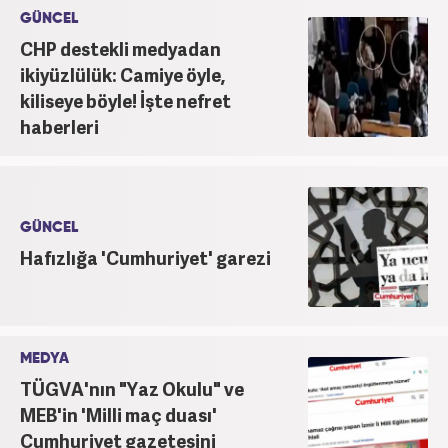
GÜNCEL
CHP destekli medyadan
ikiyüzlülük: Camiye öyle,
kiliseye böyle! İşte nefret
haberleri
GÜNCEL
Hafızlığa 'Cumhuriyet' garezi
MEDYA
TÜGVA'nın "Yaz Okulu" ve
MEB'in 'Milli maç duası'
Cumhuriyet gazetesini