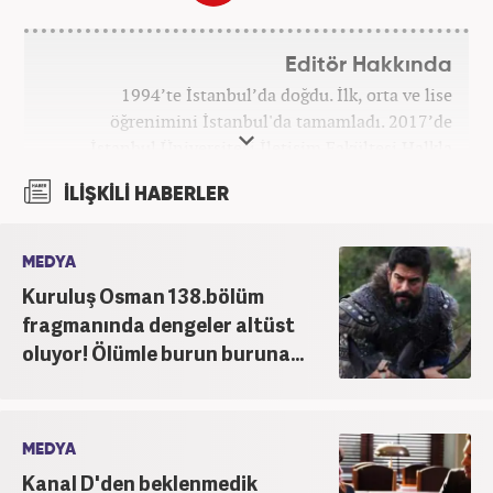
Editör Hakkında
1994’te İstanbul’da doğdu. İlk, orta ve lise
öğrenimini İstanbul'da tamamladı. 2017’de
İstanbul Üniversitesi İletişim Fakültesi Halkla
İlişkiler ve Tanıtım bölümünden mezun oldu.
İLİŞKİLİ HABERLER
2017’den beri Kanal7 Medya Grubu’na bağlı
Haber7.com bünyesinde mesleki hayatına devam
etmektedir.
MEDYA
Kuruluş Osman 138.bölüm
fragmanında dengeler altüst
oluyor! Ölümle burun buruna...
MEDYA
Kanal D'den beklenmedik