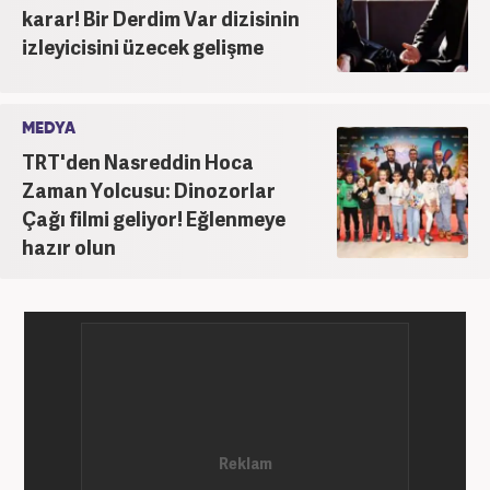
karar! Bir Derdim Var dizisinin
izleyicisini üzecek gelişme
MEDYA
TRT'den Nasreddin Hoca
Zaman Yolcusu: Dinozorlar
Çağı filmi geliyor! Eğlenmeye
hazır olun