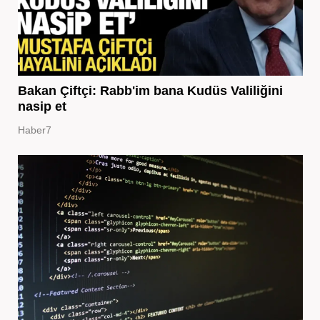
Bakan Çiftçi: Rabb'im bana Kudüs Valiliğini
nasip et
Haber7