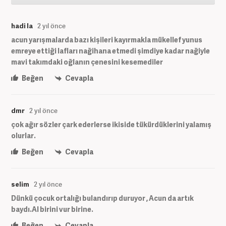
hadi la
2 yıl önce
acun yarışmalarda bazı kişileri kayırmakla mükellef yunus
emreye ettiği lafları nağihana etmedi şimdiye kadar nağiyle
mavi takımdaki oğlanın çenesini kesemediler
Beğen
Cevapla
dmr
2 yıl önce
çok ağır sözler çark ederlerse ikiside tükürdüklerini yalamış
olurlar.
Beğen
Cevapla
selim
2 yıl önce
Dünkü çocuk ortalığı bulandırıp duruyor , Acun da artık
baydı.Al birini vur birine.
Beğen
Cevapla