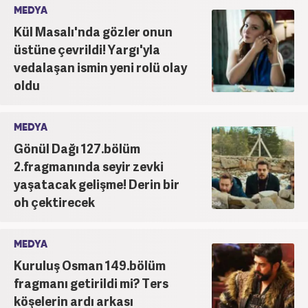
MEDYA
etmektedir.
Kül Masalı'nda gözler onun
üstüne çevrildi! Yargı'yla
vedalaşan ismin yeni rolü olay
oldu
MEDYA
Gönül Dağı 127.bölüm
2.fragmanında seyir zevki
yaşatacak gelişme! Derin bir
oh çektirecek
MEDYA
Kuruluş Osman 149.bölüm
fragmanı getirildi mi? Ters
köşelerin ardı arkası