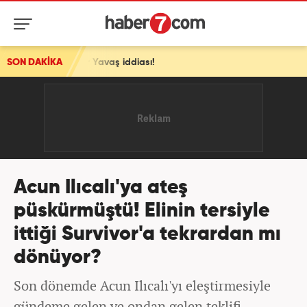
 Yavaş iddiası!
SON DAKİKA
Acun Ilıcalı'ya ateş
püskürmüştü! Elinin tersiyle
ittiği Survivor'a tekrardan mı
dönüyor?
Son dönemde Acun Ilıcalı'yı eleştirmesiyle
gündeme gelen ve ondan gelen teklifi