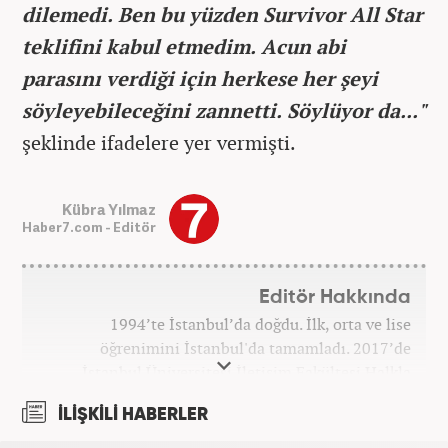
dilemedi. Ben bu yüzden Survivor All Star
teklifini kabul etmedim. Acun abi
parasını verdiği için herkese her şeyi
söyleyebileceğini zannetti. Söylüyor da..."
şeklinde ifadelere yer vermişti.
Kübra Yılmaz
Haber7.com - Editör
Editör Hakkında
1994’te İstanbul’da doğdu. İlk, orta ve lise
öğrenimini İstanbul'da tamamladı. 2017’de
İstanbul Üniversitesi İletişim Fakültesi Halkla
İlişkiler ve Tanıtım bölümünden mezun oldu.
İLİŞKİLİ HABERLER
2017’den beri Kanal7 Medya Grubu’na bağlı
Haber7.com bünyesinde mesleki hayatına devam