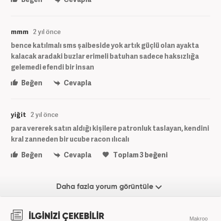
mmm
2 yıl önce
bence katılmalı sms şaibeside yok artık güçlü olan ayakta
kalacak aradaki buzlar erimeli batuhan sadece haksızlığa
gelemedi efendi bir insan
Beğen
Cevapla
yiğit
2 yıl önce
para vererek satın aldığı kişilere patronluk taslayan, kendini
kral zanneden bir ucube racon ılıcalı
Beğen
Cevapla
Toplam
3
beğeni
Daha fazla yorum görüntüle
İLGİNİZİ ÇEKEBİLİR
Makroo