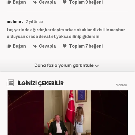
Beğen
Cevapla
Toplam
9
beğeni
mehmet
2 yıl önce
taş yerinde ağırdır,kardeşim arka sokaklar dizisi ile meşhur
olduysan orada devat et yoksa silinip gidersin
Beğen
Cevapla
Toplam
7
beğeni
Daha fazla yorum görüntüle
İLGİNİZİ ÇEKEBİLİR
Makroo