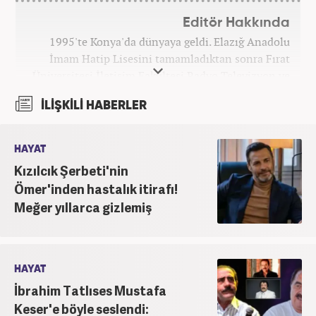
Editör Hakkında
1995'te Konya'da dünyaya geldi. Elazığ Anadolu
İmam Hatip Lisesini tamamladıktan sonra Fırat
Üniversitesi İletişim Fakültesi Radyo Televizyon ve
Sinema Bölümünden derece ile mezun oldu.
İLİŞKİLİ HABERLER
Ardından Fırat Üniversitesi Sosyal Bilimler
Enstitüsü İletişim Bilimleri Ana Bilim Dalında
yüksek lisans yaptı. Üniversiteye devam ettiği
HAYAT
yıllarda edebiyat dergilerinde deneme ve metin
Kızılcık Şerbeti'nin
yazarlığı yaptı. Yine aynı dönemde, yerel televizyon
Ömer'inden hastalık itirafı!
kanalında program sunuculuğu yaparak mesleki
Meğer yıllarca gizlemiş
kariyerine ilk adımını attı. 2016'da başladığı
internet gazeteciliği serüveninde birçok haber
portalında editör olarak yer aldı. Günümüzde,
haber7.com'da mesleki hayatına devam etmektedir.
HAYAT
İbrahim Tatlıses Mustafa
Keser'e böyle seslendi: