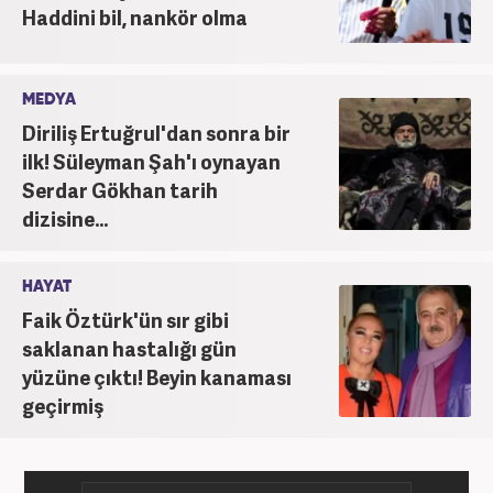
Haddini bil, nankör olma
MEDYA
Diriliş Ertuğrul'dan sonra bir
ilk! Süleyman Şah'ı oynayan
Serdar Gökhan tarih
dizisine...
HAYAT
Faik Öztürk'ün sır gibi
saklanan hastalığı gün
yüzüne çıktı! Beyin kanaması
geçirmiş