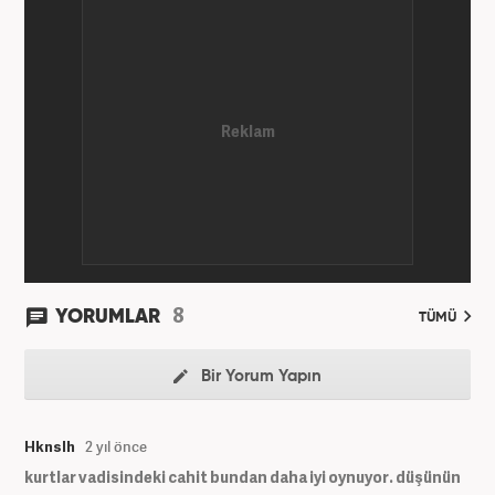
8
YORUMLAR
TÜMÜ
Bir Yorum Yapın
Hknslh
2 yıl önce
kurtlar vadisindeki cahit bundan daha iyi oynuyor. düşünün