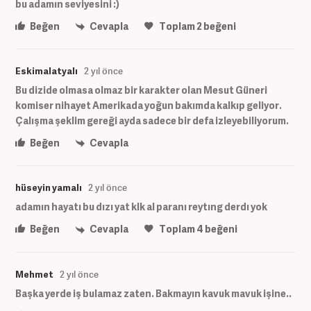
bu adamın seviyesini :)
Beğen
Cevapla
Toplam
2
beğeni
Eskimalatyalı
2 yıl önce
Bu dizide olmasa olmaz bir karakter olan Mesut Güneri
komiser nihayet Amerikada yoğun bakımda kalkıp geliyor.
Çalışma şeklim gereği ayda sadece bir defa izleyebiliyorum.
Beğen
Cevapla
hüseyin yamalı
2 yıl önce
adamın hayatı bu dızı yat klk al paranı reytıng derdı yok
Beğen
Cevapla
Toplam
4
beğeni
Mehmet
2 yıl önce
Başka yerde iş bulamaz zaten. Bakmayın kavuk mavuk işine..