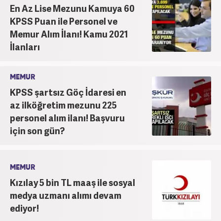
En Az Lise Mezunu Kamuya 60
KPSS Puan ile Personel ve
Memur Alım İlanı! Kamu 2021
İlanları
MEMUR
KPSS şartsız Göç İdaresi en
az ilköğretim mezunu 225
personel alım ilanı! Başvuru
için son gün?
MEMUR
Kızılay 5 bin TL maaş ile sosyal
medya uzmanı alımı devam
ediyor!