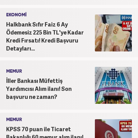
EKONOMİ
Halkbank Sıfır Faiz 6 Ay
Ödemesiz 225 Bin TL'ye Kadar
Kredi Fırsatı! Kredi Başvuru
Detayları...
MEMUR
İller Bankası Müfettiş
Yardımcısı Alım ilanı! Son
başvuru ne zaman?
MEMUR
KPSS 70 puan ile Ticaret
Bakanlığı 60 memur alım ilanı!