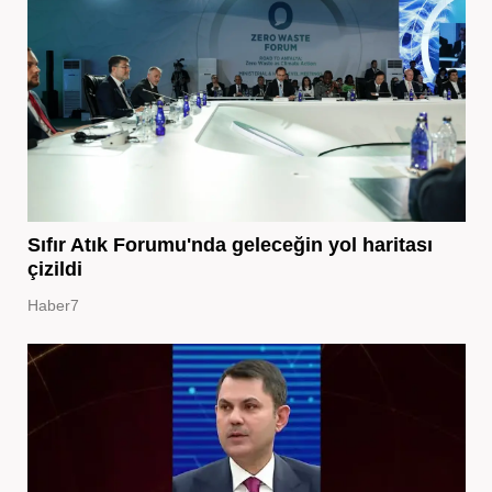
Sıfır Atık Forumu'nda geleceğin yol haritası
çizildi
Haber7