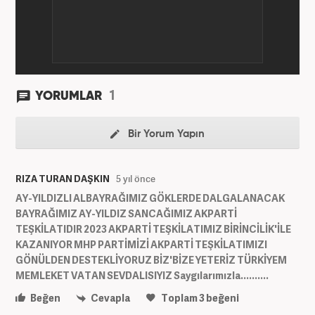
1
YORUMLAR
Bir Yorum Yapın
RIZA TURAN DAŞKIN
5 yıl önce
AY-YILDIZLI ALBAYRAĞIMIZ GÖKLERDE DALGALANACAK
BAYRAĞIMIZ AY-YILDIZ SANCAĞIMIZ AKPARTİ
TEŞKİLATIDIR 2023 AKPARTİ TEŞKİLATIMIZ BİRİNCİLİK'İLE
KAZANIYOR MHP PARTİMİZİ AKPARTİ TEŞKİLATIMIZI
GÖNÜLDEN DESTEKLİYORUZ BİZ'BİZE YETERİZ TÜRKİYEM
MEMLEKET VATAN SEVDALISIYIZ Saygılarımızla..........
Beğen
Cevapla
Toplam
3
beğeni