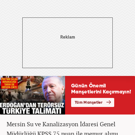
Mersin Su ve Kanalizasyon İdaresi Genel
Müdürlüğü KPSS 75 puan ile memur alımı