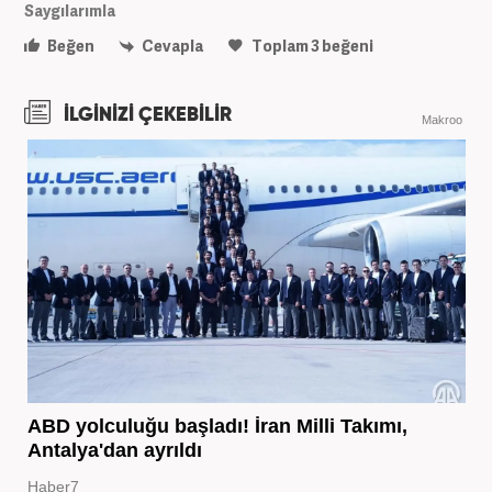
Saygılarımla
Beğen
Cevapla
Toplam
3
beğeni
İLGİNİZİ ÇEKEBİLİR
Makroo
ABD yolculuğu başladı! İran Milli Takımı,
Antalya'dan ayrıldı
Haber7