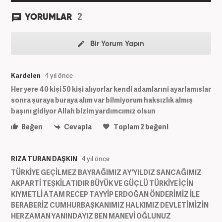
2
YORUMLAR
Bir Yorum Yapın
Kardelen
4 yıl önce
Her yere 40 kişi 50 kişi alıyorlar kendi adamlarıni ayarlamıslar
sonra şuraya buraya alım var bilmiyorum haksızlık almış
başını gidiyor Allah bizim yardımcımız olsun
Beğen
Cevapla
Toplam
2
beğeni
RIZA TURAN DAŞKIN
4 yıl önce
TÜRKİYE GEÇİLMEZ BAYRAĞIMIZ AY'YILDIZ SANCAĞIMIZ
AKPARTİ TEŞKİLATIDIR BÜYÜK VE GÜÇLÜ TÜRKİYE İÇİN
KIYMETLİ ATAM RECEP TAYYİP ERDOĞAN ÖNDERİMİZ İLE
BERABERİZ CUMHURBAŞKANIMIZ HALKIMIZ DEVLETİMİZİN
HERZAMAN YANINDAYIZ BEN MANEVİ OĞLUNUZ