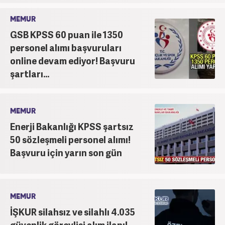
MEMUR
GSB KPSS 60 puan ile 1350
personel alımı başvuruları
online devam ediyor! Başvuru
şartları...
MEMUR
Enerji Bakanlığı KPSS şartsız
50 sözleşmeli personel alımı!
Başvuru için yarın son gün
MEMUR
İŞKUR silahsız ve silahlı 4.035
güvenlik görevlisi alım ilanı!