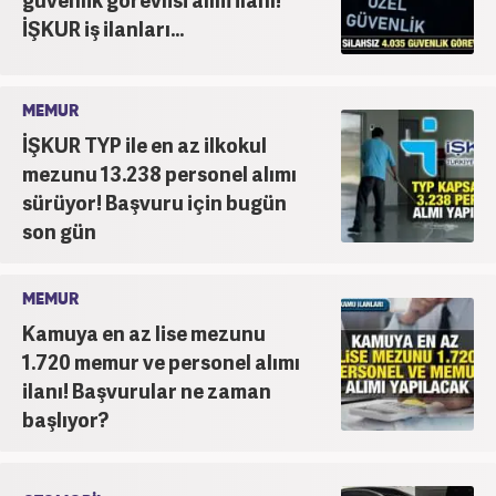
İŞKUR iş ilanları...
MEMUR
İŞKUR TYP ile en az ilkokul
mezunu 13.238 personel alımı
sürüyor! Başvuru için bugün
son gün
MEMUR
Kamuya en az lise mezunu
1.720 memur ve personel alımı
ilanı! Başvurular ne zaman
başlıyor?