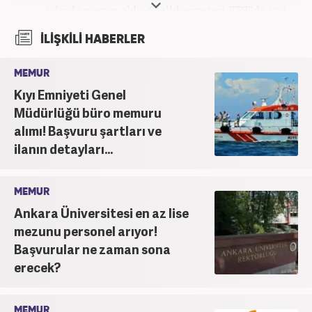
yılında mezun oldu. 6 yıllık gazeteci. TRT’de staj
yaptı. Haber7.com’da mesleğe ilk adımı atarak
İLİŞKİLİ HABERLER
internet haberciliğine başladı. Haber7.com’da
mesleki hayatına devam etmektedir.
MEMUR
Kıyı Emniyeti Genel
Müdürlüğü büro memuru
alımı! Başvuru şartları ve
ilanın detayları...
MEMUR
Ankara Üniversitesi en az lise
mezunu personel arıyor!
Başvurular ne zaman sona
erecek?
MEMUR