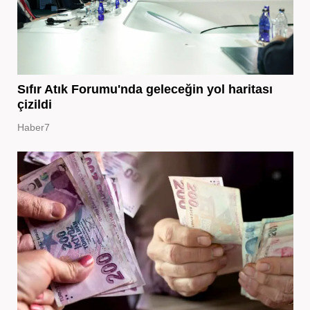
Sıfır Atık Forumu'nda geleceğin yol haritası
çizildi
Haber7