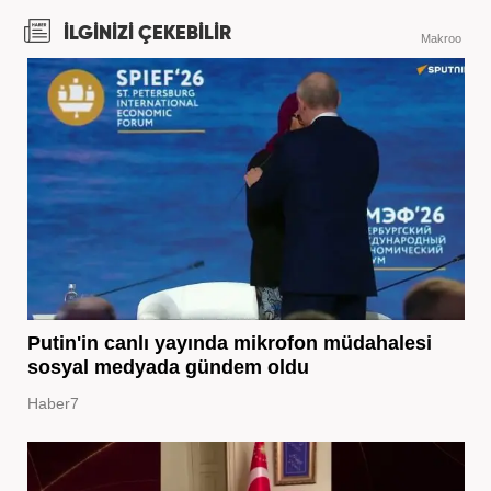
İLGİNİZİ ÇEKEBİLİR
Makroo
Putin'in canlı yayında mikrofon müdahalesi
sosyal medyada gündem oldu
Haber7