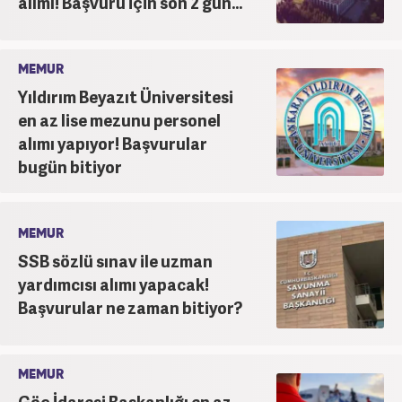
alımı! Başvuru için son 2 gün...
MEMUR
Yıldırım Beyazıt Üniversitesi
en az lise mezunu personel
alımı yapıyor! Başvurular
bugün bitiyor
MEMUR
SSB sözlü sınav ile uzman
yardımcısı alımı yapacak!
Başvurular ne zaman bitiyor?
MEMUR
Göç İdaresi Başkanlığı en az