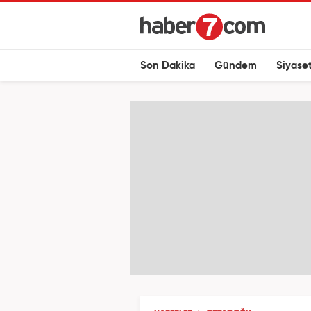
Son Dakika
Gündem
Siyase