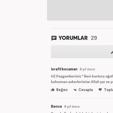
29
YORUMLAR
israfil kocaman
8 yıl önce
HZ.Peygamberimiz " Beni kantura oğullar
kahraman askerlerimize Allah yar ve y
Beğen
Cevapla
Topl
Bence
8 yıl önce