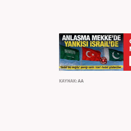
KAYNAK:
AA