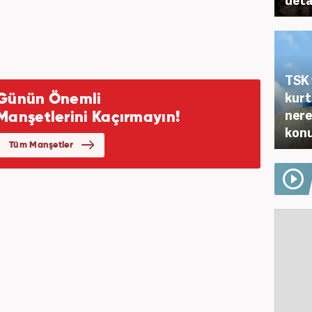
TSK 
kurt
nere
kon