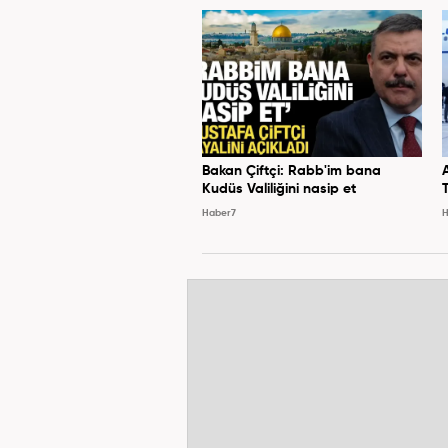
Bakan Çiftçi: Rabb'im bana
Kudüs Valiliğini nasip et
Haber7
H