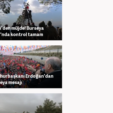
n'den müjde! Burseya
'nda kontrol tamam
hurbaşkanı Erdoğan'dan
eya mesajı