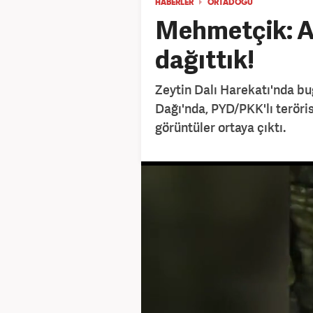
HABERLER
ORTADOĞU
Mehmetçik: A
dağıttık!
Zeytin Dalı Harekatı'nda b
Dağı'nda, PYD/PKK'lı terör
görüntüler ortaya çıktı.