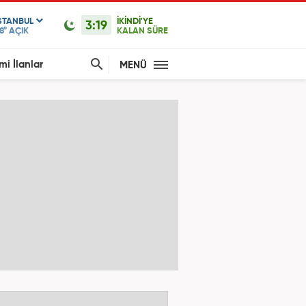
STANBUL
İKİNDİ'YE
3:19
8°
AÇIK
KALAN SÜRE
mi İlanlar
MENÜ