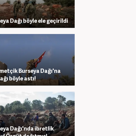
eya Dağı böyle ele geçirildi
etçik Burseya Dağı'na
ağı böyle astı!
eya Dağı'nda ibretlik
y! Örgüt dağıtmış!