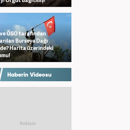
ve ÖSO tarafından
arılan Burseya Dağı
de? Harita üzerindeki
umu!
Haberin Videosu