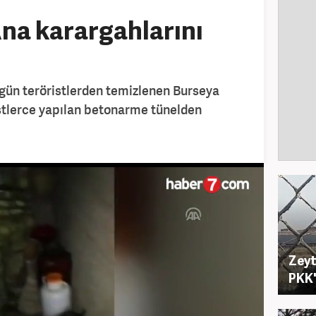
na karargahlarını
ugün teröristlerden temizlenen Burseya
istlerce yapılan betonarme tünelden
Zeyt
PKK'