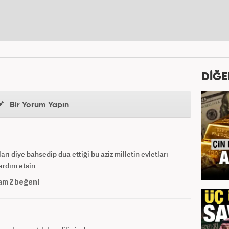
DİĞE
Bir Yorum Yapın
ı diye bahsedip dua ettiği bu aziz milletin evletları
ardım etsin
am
2
beğeni