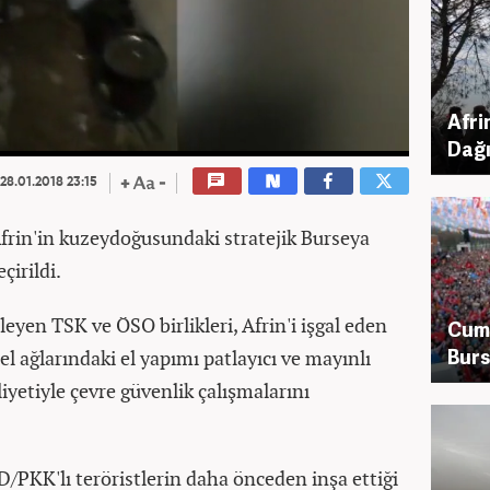
Afri
Dağı
28.01.2018 23:15
Afrin'in kuzeydoğusundaki stratejik Burseya
çirildi.
eyen TSK ve ÖSO birlikleri, Afrin'i işgal eden
Cum
Burs
 ağlarındaki el yapımı patlayıcı ve mayınlı
iyetiyle çevre güvenlik çalışmalarını
/PKK'lı teröristlerin daha önceden inşa ettiği