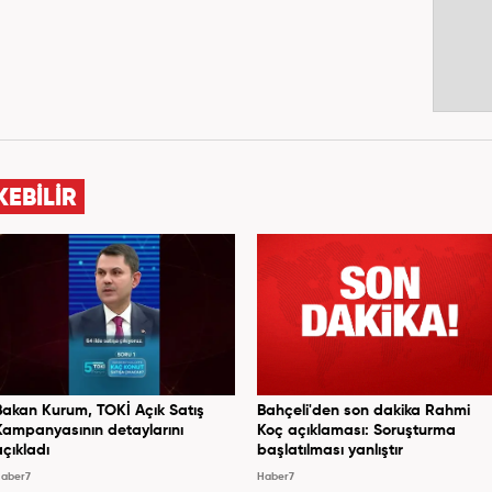
KEBİLİR
Bakan Kurum, TOKİ Açık Satış
Bahçeli'den son dakika Rahmi
Kampanyasının detaylarını
Koç açıklaması: Soruşturma
açıkladı
başlatılması yanlıştır
aber7
Haber7