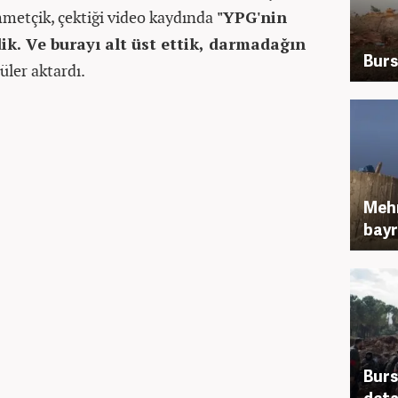
metçik, çektiği video kaydında
"YPG'nin
k. Ve burayı alt üst ettik, darmadağın
Burs
ler aktardı.
Mehm
bayr
Burs
deta