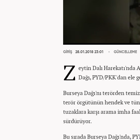
GİRİŞ
28.01.2018 23:01
GÜNCELLEME
Z
eytin Dalı Harekatı'nda 
Dağı, PYD/PKK'dan ele ge
Burseya Dağı'nı terörden temizl
terör örgütünün hendek ve tünel
tuzaklara karşı arama imha faal
sürdürüyor.
Bu sırada Burseya Dağı'nda, PYD