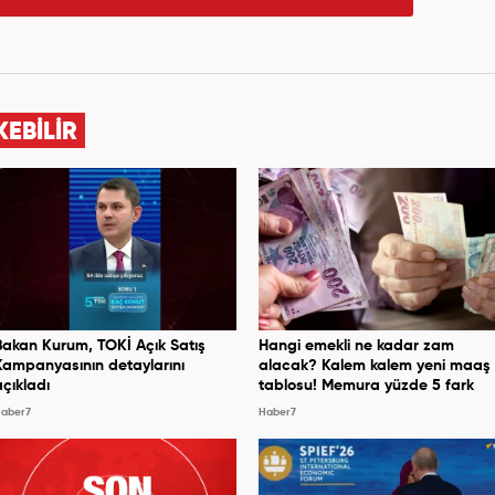
KEBİLİR
Bakan Kurum, TOKİ Açık Satış
Hangi emekli ne kadar zam
Kampanyasının detaylarını
alacak? Kalem kalem yeni maaş
açıkladı
tablosu! Memura yüzde 5 fark
aber7
Haber7