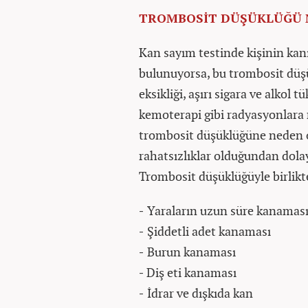
TROMBOSİT DÜŞÜKLÜĞÜ 
Kan sayım testinde kişinin ka
bulunuyorsa, bu trombosit düşü
eksikliği, aşırı sigara ve alkol t
kemoterapi gibi radyasyonlara
trombosit düşüklüğüne neden o
rahatsızlıklar olduğundan dolay
Trombosit düşüklüğüyle birlikte
-
Yaraların uzun süre kanamas
-
Şiddetli adet kanaması
-
Burun kanaması
-
Diş eti kanaması
-
İdrar ve dışkıda kan