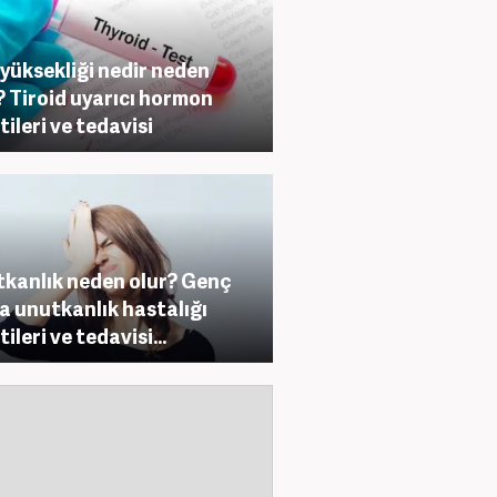
yüksekliği nedir neden
? Tiroid uyarıcı hormon
tileri ve tedavisi
kanlık neden olur? Genç
a unutkanlık hastalığı
tileri ve tedavisi...