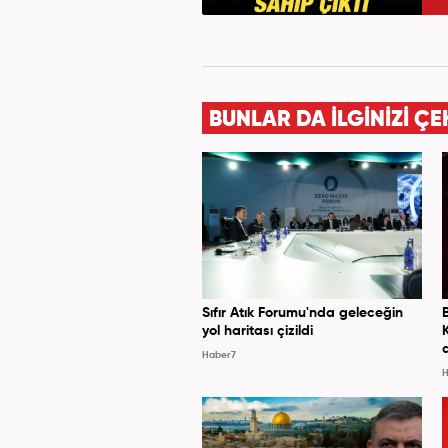
BUNLAR DA İLGİNİZİ ÇE
Sıfır Atık Forumu'nda geleceğin
yol haritası çizildi
Haber7
H