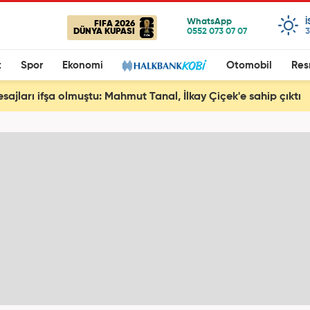
FIFA 2026
DÜNYA KUPASI
3
t
Spor
Ekonomi
Otomobil
Res
esajları ifşa olmuştu: Mahmut Tanal, İlkay Çiçek'e sahip çıktı