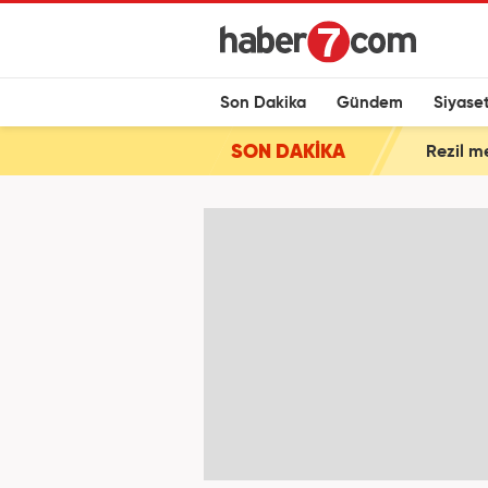
Son Dakika
Gündem
Siyase
SON DAKİKA
Rezil m