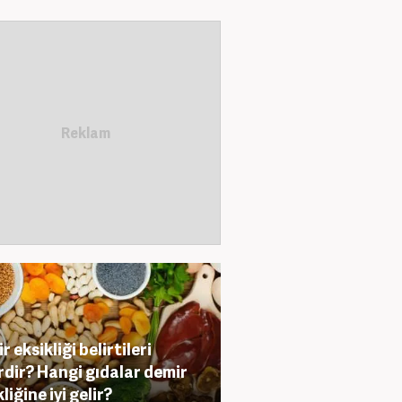
 eksikliği belirtileri
rdir? Hangi gıdalar demir
liğine iyi gelir?