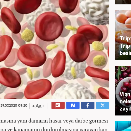
Trip
Trip
besi
Vişn
nele
29.07.2020 09:20
zayı
şmasına yani damarın hasar veya darbe görmesi
na ve kanamanın durdurulmasına yarayan kan