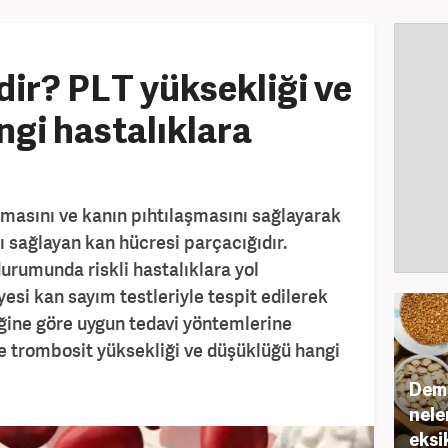
ir? PLT yüksekliği ve
gi hastalıklara
lmasını ve kanın pıhtılaşmasını sağlayarak
 sağlayan kan hücresi parçacığıdır.
rumunda riskli hastalıklara yol
esi kan sayım testleriyle tespit edilerek
ğine göre uygun tedavi yöntemlerine
ve trombosit yüksekliği ve düşüklüğü hangi
Demir
nele
eksik