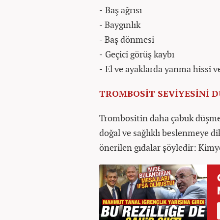
-
Baş ağrısı
-
Baygınlık
-
Baş dönmesi
-
Geçici görüş kaybı
-
El ve ayaklarda yanma hissi v
TROMBOSİT SEVİYESİNİ 
Trombositin daha çabuk düşmesi
doğal ve sağlıklı beslenmeye di
önerilen gıdalar şöyledir: Kimy