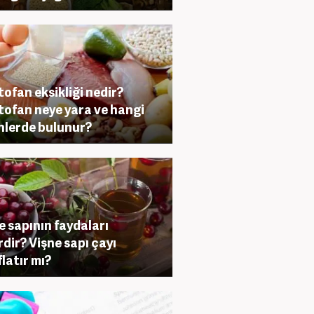
tofan eksikliği nedir?
tofan neye yara ve hangi
nlerde bulunur?
e sapının faydaları
rdir? Vişne sapı çayı
flatır mı?