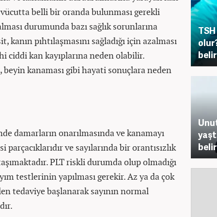
 vücutta belli bir oranda bulunması gerekli
lması durumunda bazı sağlık sorunlarına
TSH 
, kanın pıhtılaşmasını sağladığı için azalması
olur
belir
 ciddi kan kayıplarına neden olabilir.
i, beyin kanaması gibi hayati sonuçlara neden
?
Unut
nde damarların onarılmasında ve kanamayı
yaşt
belir
parçacıklarıdır ve sayılarında bir orantısızlık
aşımaktadır. PLT riskli durumda olup olmadığı
yım testlerinin yapılması gerekir. Az ya da çok
en tedaviye başlanarak sayının normal
dır.