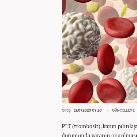
GİRİŞ
29.07.2020 09:20
GÜNCELLEME
PLT (trombosit), kanın pıhtıla
durumunda yaranın onarılması