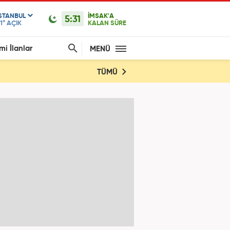
ISTANBUL
İMSAK'A
5:31
1°
AÇIK
KALAN SÜRE
mi İlanlar
MENÜ
TÜMÜ