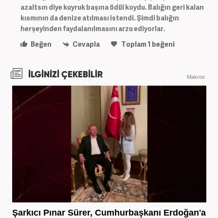
azaltsın diye kuyruk başına ödül koydu. Balığın geri kalan
kısmının da denize atılması istendi. Şimdi balığın
herşeyinden faydalanılmasını arzu ediyorlar.
Beğen
Cevapla
Toplam
1
beğeni
İLGİNİZİ ÇEKEBİLİR
Makroo
Şarkıcı Pınar Sürer, Cumhurbaşkanı Erdoğan'a