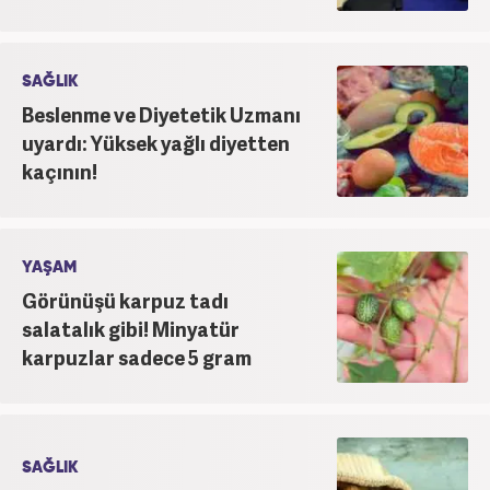
SAĞLIK
Beslenme ve Diyetetik Uzmanı
uyardı: Yüksek yağlı diyetten
kaçının!
YAŞAM
Görünüşü karpuz tadı
salatalık gibi! Minyatür
karpuzlar sadece 5 gram
SAĞLIK