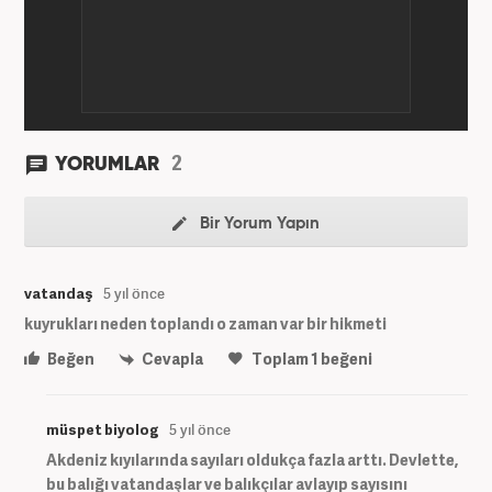
2
YORUMLAR
Bir Yorum Yapın
vatandaş
5 yıl önce
kuyrukları neden toplandı o zaman var bir hikmeti
Beğen
Cevapla
Toplam
1
beğeni
müspet biyolog
5 yıl önce
Akdeniz kıyılarında sayıları oldukça fazla arttı. Devlette,
bu balığı vatandaşlar ve balıkçılar avlayıp sayısını