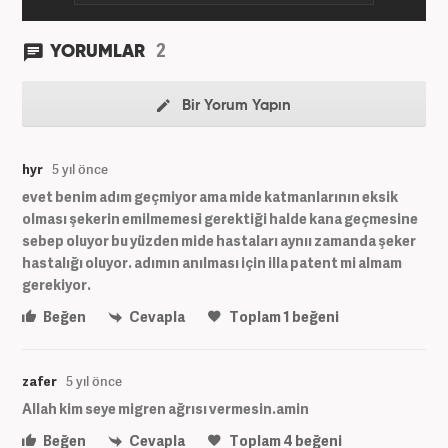
2
YORUMLAR
Bir Yorum Yapın
hyr
5 yıl önce
evet benim adım geçmiyor ama mide katmanlarının eksik
olması şekerin emilmemesi gerektiği halde kana geçmesine
sebep oluyor bu yüzden mide hastaları aynıı zamanda şeker
hastalığı oluyor. adımın anılması için illa patent mi almam
gerekiyor.
Beğen
Cevapla
Toplam
1
beğeni
zafer
5 yıl önce
Allah kim seye migren ağrısı vermesin.amin
Beğen
Cevapla
Toplam
4
beğeni