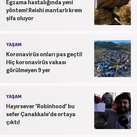
Egzama hastalığında yeni
yöntem! Reishi mantarlı krem
şifa oluyor
YAŞAM
Koronavirüs onları pas geçti!
Hiç koronavirüs vakası
görülmeyen 9 yer
YAŞAM
Hayırsever 'Robinhood' bu
sefer Çanakkale'de ortaya
çıktı!