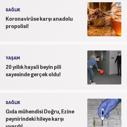
SAĞLIK
Koronavirüse karşı anadolu
propolisi!
YAŞAM
20 yıllık hayali beyin pili
sayesinde gerçek oldu!
SAĞLIK
Gıda mühendisi Doğru, Ezine
peynirindeki hileye karşı
uyardı!