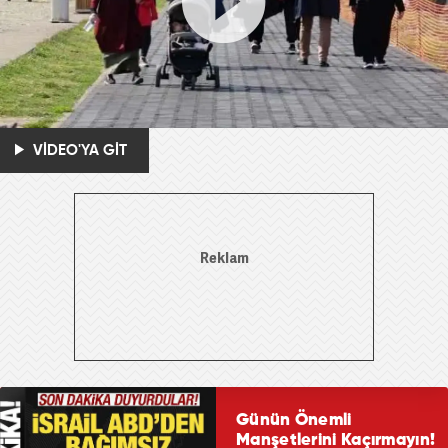
VİDEO'YA GİT