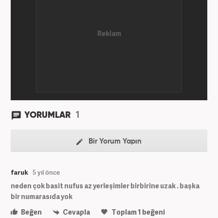
1
YORUMLAR
Bir Yorum Yapın
faruk
5 yıl önce
neden çok basit nufus az yerleşimler birbirine uzak . başka
bir numarasıda yok
Beğen
Cevapla
Toplam
1
beğeni