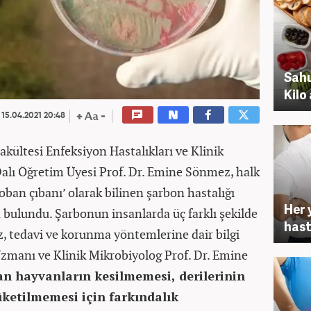
Sahu
Kilo 
15.04.2021 20:48
akültesi Enfeksiyon Hastalıkları ve Klinik
alı Öğretim Üyesi Prof. Dr. Emine Sönmez, halk
çoban çıbanı’ olarak bilinen şarbon hastalığı
Her 
bulundu. Şarbonun insanlarda üç farklı şekilde
hast
z, tedavi ve korunma yöntemlerine dair bilgi
Uzmanı ve Klinik Mikrobiyolog Prof. Dr. Emine
an hayvanların kesilmemesi, derilerinin
üketilmemesi için farkındalık