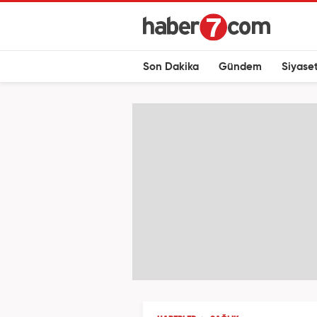
Son Dakika
Gündem
Siyase