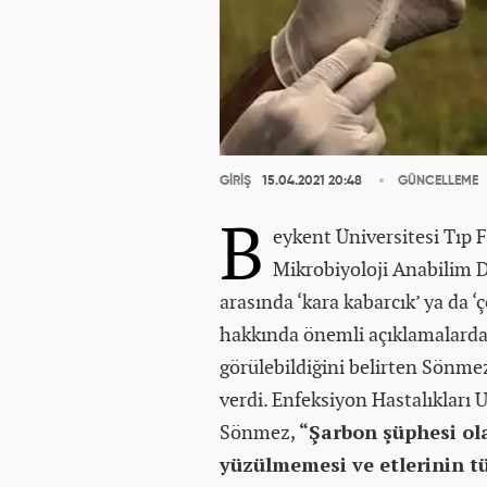
GİRİŞ
15.04.2021 20:48
GÜNCELLEME
B
eykent Üniversitesi Tıp F
Mikrobiyoloji Anabilim D
arasında ‘kara kabarcık’ ya da ‘
hakkında önemli açıklamalarda 
görülebildiğini belirten Sönme
verdi. Enfeksiyon Hastalıkları 
Sönmez,
“Şarbon şüphesi ol
yüzülmemesi ve etlerinin t