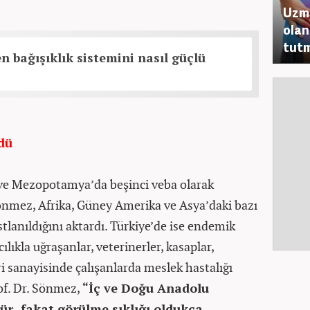
Uzma
olan
tutm
n bağışıklık sistemini nasıl güçlü
ldü
 ve Mezopotamya’da beşinci veba olarak
Sönmez, Afrika, Güney Amerika ve Asya’daki bazı
stlanıldığını aktardı. Türkiye’de ise endemik
ıkla uğraşanlar, veterinerler, kasaplar,
i sanayisinde çalışanlarda meslek hastalığı
of. Dr. Sönmez,
“İç ve Doğu Anadolu
ür, fakat görülme sıklığı oldukça