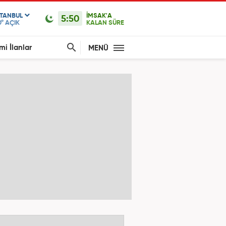
STANBUL
İMSAK'A
5:50
0°
AÇIK
KALAN SÜRE
mi İlanlar
MENÜ