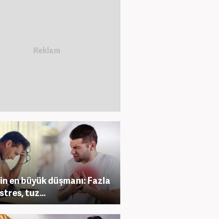
in en büyük düşmanı: Fazla
 stres, tuz...