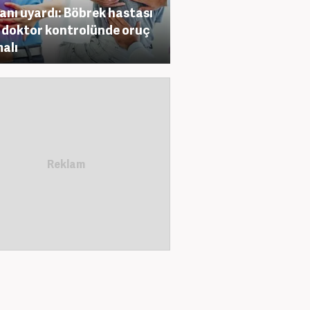
nı uyardı: Böbrek hastası
 doktor kontrolünde oruç
alı