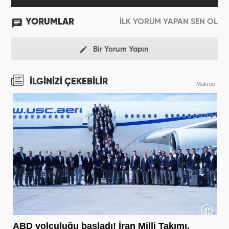
YORUMLAR
İLK YORUM YAPAN SEN OL
Bir Yorum Yapın
İLGİNİZİ ÇEKEBİLİR
Makroo
ABD yolculuğu başladı! İran Milli Takımı,