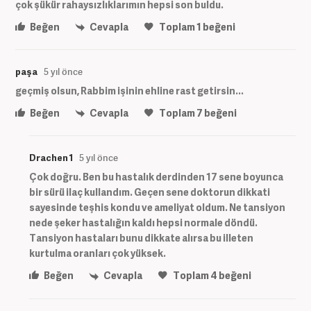
çok şükür rahaysızlıklarımın hepsi son buldu.
Beğen
Cevapla
Toplam
1
beğeni
paşa
5 yıl önce
geçmiş olsun, Rabbim işinin ehline rast getirsin...
Beğen
Cevapla
Toplam
7
beğeni
Drachen 1
5 yıl önce
Çok doğru. Ben bu hastalık derdinden 17 sene boyunca
bir sürü ilaç kullandım. Geçen sene doktorun dikkati
sayesinde teşhis kondu ve ameliyat oldum. Ne tansiyon
nede şeker hastalığın kaldı hepsi normale döndü.
Tansiyon hastaları bunu dikkate alırsa bu illeten
kurtulma oranları çok yüksek.
Beğen
Cevapla
Toplam
4
beğeni