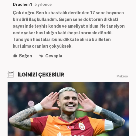
Drachen 1
5 yıl önce
Çok doğru. Ben bu hastalık derdinden 17 sene boyunca
bir sürü ilaç kullandım. Geçen sene doktorun dikkati
sayesinde teşhis kondu ve ameliyat oldum. Ne tansiyon
nede şeker hastalığın kaldı hepsi normale döndü.
Tansiyon hastaları bunu dikkate alırsa bu illeten
kurtulma oranları çok yüksek.
Beğen
Cevapla
İLGİNİZİ ÇEKEBİLİR
Makroo