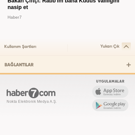
Bakan Çiftçi: Rabb'im bana Kudüs Valiliğini
nasip et
Haber7
Yukarı Çık
Kullanım Şartları
BAĞLANTILAR
UYGULAMALAR
Nokta Elektronik Medya A.Ş.