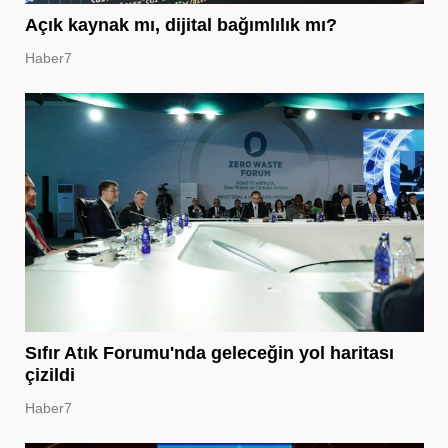
Açık kaynak mı, dijital bağımlılık mı?
Haber7
Sıfır Atık Forumu'nda geleceğin yol haritası
çizildi
Haber7