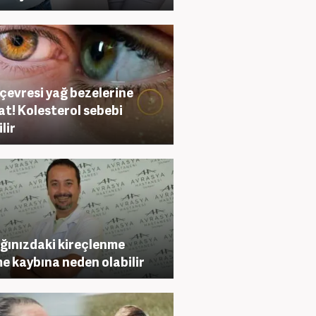
çevresi yağ bezelerine
at! Kolesterol sebebi
lir
ğınızdaki kireçlenme
me kaybına neden olabilir