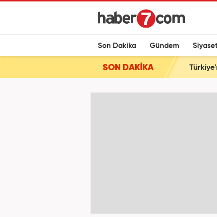
Son Dakika
Gündem
Siyase
SON DAKİKA
Türkiye'