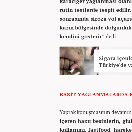
karaciğer yağlanması olanl
rutin testlerde tespit edili
sonrasında siroza yol açars
karın bölgesinde dolgunluk 
kendini gösterir”
dedi.
Sigara içenle
Türkiye'de v
BASİT YAĞLANMALARDA B
Yaprak konuşmasının devamı
içeren hazır besinlerin, g
kullanımı, fastfood, hareke