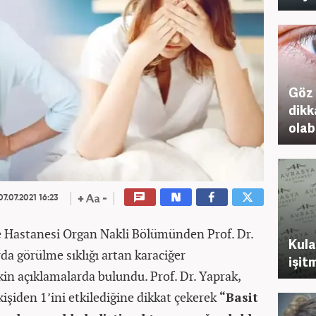
Göz 
dikk
olabi
7.07.2021 16:23
e Hastanesi Organ Nakli Bölümünden Prof. Dr.
Kula
da görülme sıklığı artan karaciğer
işit
şkin açıklamalarda bulundu. Prof. Dr. Yaprak,
işiden 1’ini etkilediğine dikkat çekerek
“Basit