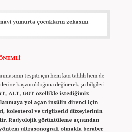
mavi yumurta çocukların zekasını
 ÖNEMLİ
lanmasının tespiti için hem kan tahlili hem de
erine başvurulduğuna değinerek, şu bilgileri
ST, ALT, GGT özellikle istediğimiz
ğlanmaya yol açan insülin direnci için
, kolesterol ve trigliserid düzeylerinin
dir. Radyolojik görüntüleme açısından
yöntem ultrasonografi olmakla beraber