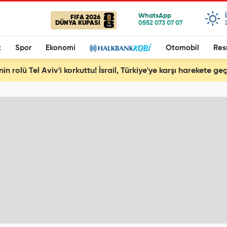
FIFA 2026
DÜNYA KUPASI
t
Spor
Ekonomi
Otomobil
Res
nin rolü Tel Aviv'i korkuttu! İsrail, Türkiye'ye karşı harekete geç