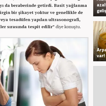
azal
ı da beraberinde getirdi. Basit yağlanma
geliş
lirgin bir şikayet yoktur ve genellikle de
 veya tesadüfen yapılan ultrasonografi,
er sırasında tespit edilir”
diye konuştu.
Arpa
var!