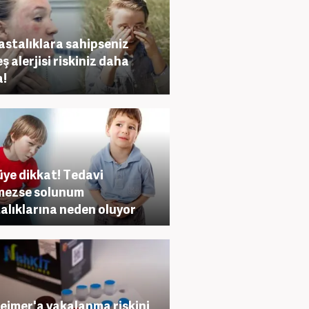
astalıklara sahipseniz
ş alerjisi riskiniz daha
a!
üye dikkat! Tedavi
mezse solunum
alıklarına neden oluyor
eimer'a yakalanma riskini