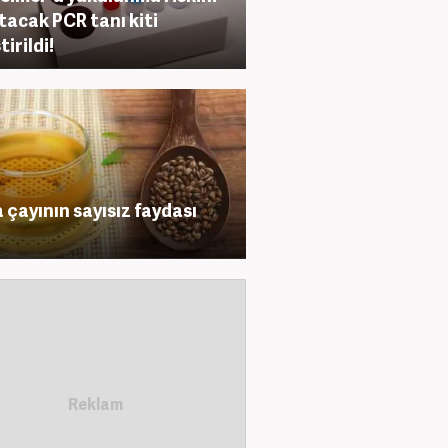
tacak PCR tanı kiti
tirildi!
 çayının sayısız faydası