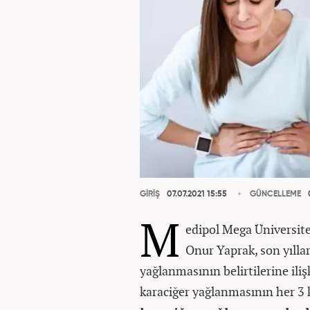
GİRİŞ
07.07.2021 15:55
GÜNCELLEME
0
M
edipol Mega Üniversit
Onur Yaprak, son yıllar
yağlanmasının belirtilerine ili
karaciğer yağlanmasının her 3 k