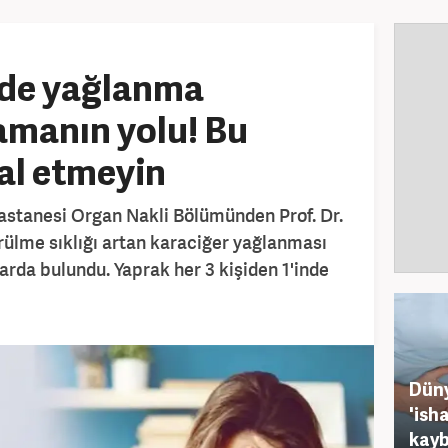
zde yağlanma
amanın yolu! Bu
mal etmeyin
stanesi Organ Nakli Bölümünden Prof. Dr.
rülme sıklığı artan karaciğer yağlanması
alarda bulundu. Yaprak her 3 kişiden 1'inde
Düny
'ish
kayb