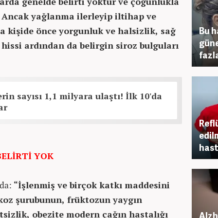
arda genelde belirti yoktur ve çoğunlukla
r. Ancak yağlanma ilerleyip iltihap ve
Bu h
a kişide önce yorgunluk ve halsizlik, sağ
güne
hissi ardından da belirgin siroz bulguları
fazl
rin sayısı 1,1 milyara ulaştı! İlk 10'da
ar
Refl
edil
hast
ELİRTİ YOK
nda:
“İşlenmiş ve birçok katkı maddesini
lukoz şurubunun, früktozun yaygın
tsizlik, obezite modern çağın hastalığı
Alzh