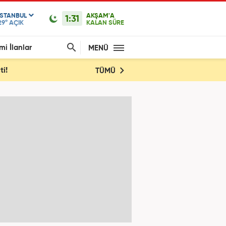
ISTANBUL
AKŞAM'A
1:31
29°
AÇIK
KALAN SÜRE
mi İlanlar
MENÜ
ti!
TÜMÜ