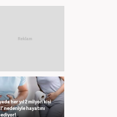
ada her yıl 2 milyon kişi
al' nedeniyle hayatını
ediyor!