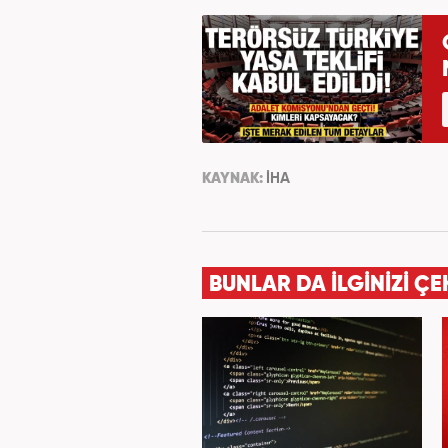
KAYNAK:
İHA
BUNLAR DA İLGİNİZİ ÇE