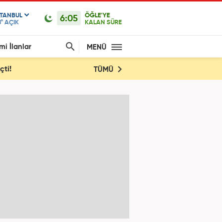
STANBUL
ÖĞLE'YE
6:05
°
AÇIK
KALAN SÜRE
mi İlanlar
MENÜ
çti!
TÜMÜ