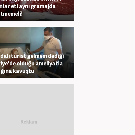
nlar eti aynı gramajda
tmemeli!
ndalı turist gelmem dediği
iye'de olduğu ameliyatla
ığına kavuştu