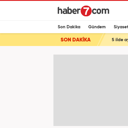
Son Dakika
Gündem
Siyase
SON DAKİKA
5 ilde 