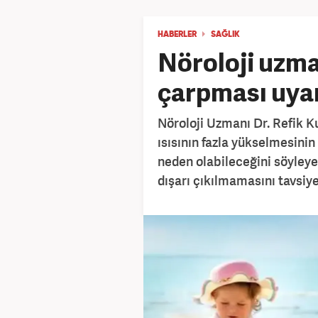
HABERLER
SAĞLIK
Nöroloji uzm
çarpması uyar
Nöroloji Uzmanı Dr. Refik K
ısısının fazla yükselmesini
neden olabileceğini söyley
dışarı çıkılmamasını tavsiye 