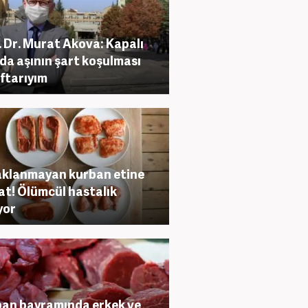
. Dr. Murat Akova: Kapalı
da aşının şart koşulması
ftarıyım
saklanmayan kurban etine
at! Ölümcül hastalık
yor
an bayramında erkek ve