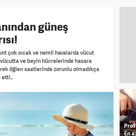
anından güneş
ısı!
unt çok sıcak ve nemli havalarda vücut
n vücutta ve beyin hücrelerinde hasara
erek öğlen saatlerinde zorunlu olmadıkça
etti..
Prof
En a