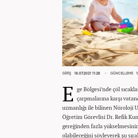
GİRİŞ
18.07.2021 11:28
GÜNCELLEME
1
E
ge Bölgesi’nde çöl sıcakl
çarpmalarına karşı vatand
uzmanlığı ile bilinen Nöroloji
Öğretim Görevlisi Dr. Refik Kun
gereğinden fazla yükselmesini
olabileceğini söyleyerek şu sır