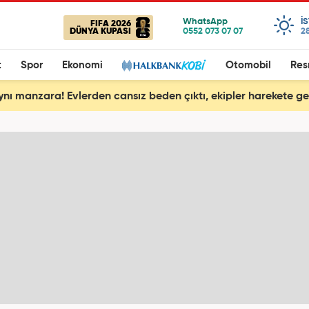
I
FIFA 2026
DÜNYA KUPASI
28
t
Spor
Ekonomi
Otomobil
Res
aynı manzara! Evlerden cansız beden çıktı, ekipler harekete ge