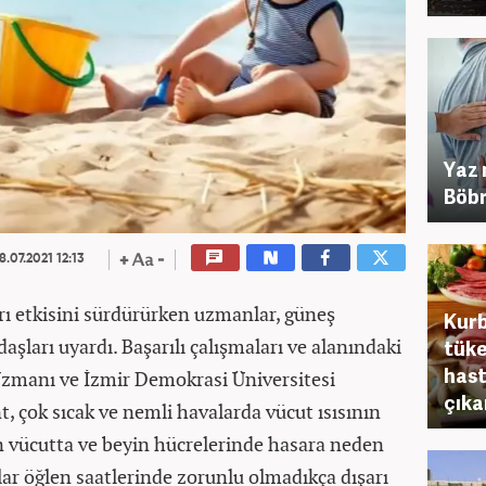
Yaz 
Böbr
8.07.2021 12:13
arı etkisini sürdürürken uzmanlar, güneş
Kurb
aşları uyardı. Başarılı çalışmaları ve alanındaki
tüke
hast
 Uzmanı ve İzmir Demokrasi Üniversitesi
çıka
t, çok sıcak ve nemli havalarda vücut ısısının
n vücutta ve beyin hücrelerinde hasara neden
alar öğlen saatlerinde zorunlu olmadıkça dışarı