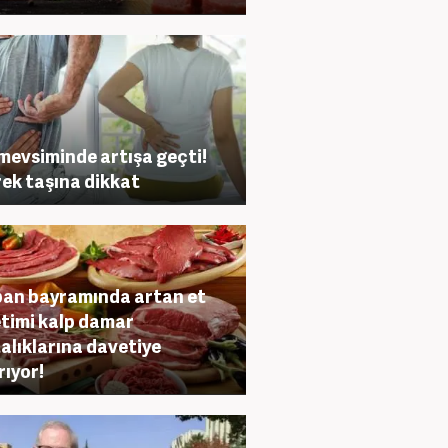
mevsiminde artışa geçti!
ek taşına dikkat
an bayramında artan et
timi kalp damar
alıklarına davetiye
rıyor!