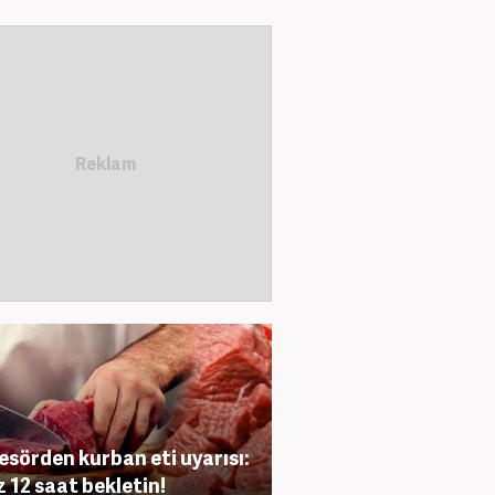
esörden kurban eti uyarısı:
z 12 saat bekletin!