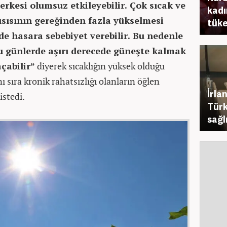
rkesi olumsuz etkileyebilir. Çok sıcak ve
kadı
ısısının gereğinden fazla yükselmesi
tüke
de hasara sebebiyet verebilir. Bu nedenle
bu günlerde aşırı derecede güneşte kalmak
çabilir”
diyerek sıcaklığın yüksek olduğu
ı sıra kronik rahatsızlığı olanların öğlen
İrla
istedi.
Türk
sağl