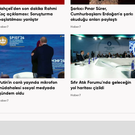
Bahçeli'den son dakika Rahmi
Şarkıcı Pınar Sürer,
Koç açıklaması: Soruşturma
Cumhurbaşkanı Erdoğan'a şarkı
başlatılması yanlıştır
okuduğu anları paylaştı
aber7
Haber7
Putin'in canlı yayında mikrofon
Sıfır Atık Forumu'nda geleceğin
müdahalesi sosyal medyada
yol haritası çizildi
gündem oldu
Haber7
aber7