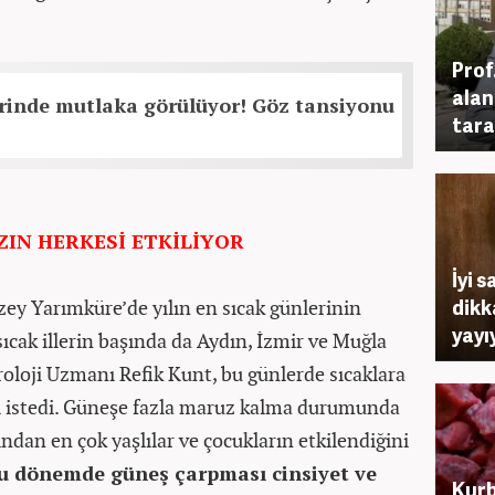
Prof
alan
irinde mutlaka görülüyor! Göz tansiyonu
tara
ZIN HERKESİ ETKİLİYOR
İyi 
dikk
uzey Yarımküre’de yılın en sıcak günlerinin
yayı
sıcak illerin başında da Aydın, İzmir ve Muğla
roloji Uzmanı Refik Kunt, bu günlerde sıcaklara
nı istedi. Güneşe fazla maruz kalma durumunda
an en çok yaşlılar ve çocukların etkilendiğini
u dönemde güneş çarpması cinsiyet ve
Kurb