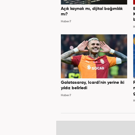
Açık kaynak mı, dijital bağımlılık
mı?
Haber7
H
Galatasaray, Icardi'nin yerine iki
yıldız belirledi
Haber7
H