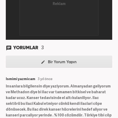
3
YORUMLAR
Bir Yorum Yapın
Ismimi yazmicam
3 yıl önce
Insanlara bilgilensin diye yaziyorum. Almanyadan geliyorum
ve Methadon diye bi ilac var tamamen bitkisel ve baharat
kadar ucuz. Kanser tedavisinde el altı kulaniliyor. Ilac
sektörü bu ilaci Kabul etmiyor cünkü kendi ilaclari cöpe
dönüsecek. Bu ilac direk kanser hücrelerini hedef aliyor ve
kanseri parcaliyor yerinde . %100 cözümdür. Türkiye tibi cöp