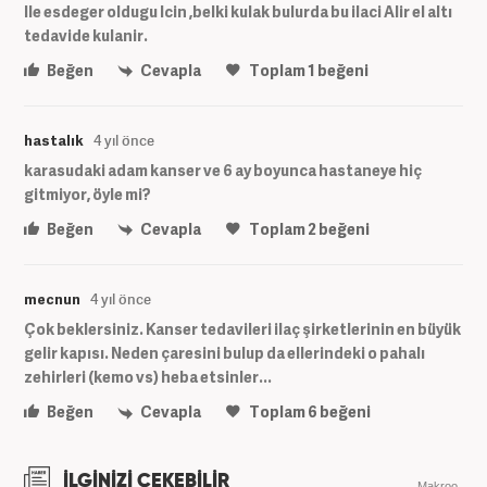
Ile esdeger oldugu Icin ,belki kulak bulurda bu ilaci Alir el altı
tedavide kulanir.
Beğen
Cevapla
Toplam
1
beğeni
hastalık
4 yıl önce
karasudaki adam kanser ve 6 ay boyunca hastaneye hiç
gitmiyor, öyle mi?
Beğen
Cevapla
Toplam
2
beğeni
mecnun
4 yıl önce
Çok beklersiniz. Kanser tedavileri ilaç şirketlerinin en büyük
gelir kapısı. Neden çaresini bulup da ellerindeki o pahalı
zehirleri (kemo vs) heba etsinler...
Beğen
Cevapla
Toplam
6
beğeni
İLGİNİZİ ÇEKEBİLİR
Makroo