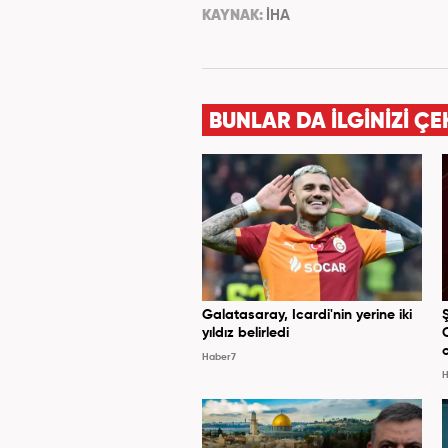
KAYNAK:
İHA
BUNLAR DA İLGİNİZİ ÇE
Galatasaray, Icardi'nin yerine iki
yıldız belirledi
Haber7
H