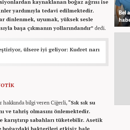
siyonlardan kaynaklanan boğaz ağrısı ise
inler yardımıyla tedavi edilmektedir.
Bel 
ar dinlenmek, uyumak, yüksek sesle
habe
ıyla başa çıkmanın yollarındandır”
dedi.
eştiriyor, ülsere iyi geliyor: Kudret narı
YOTİK
r hakkında bilgi veren Ciğerli,
“Sık sık su
ı ve tahriş olmasını önlemektedir.
ile karıştırıp sabahları tüketebilir. Asetik
e boğazdaki bakterileri etkisiz hale