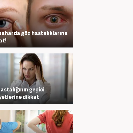
aharda göz hastalıklarına
at!
astalığının geçici
yetlerine dikkat