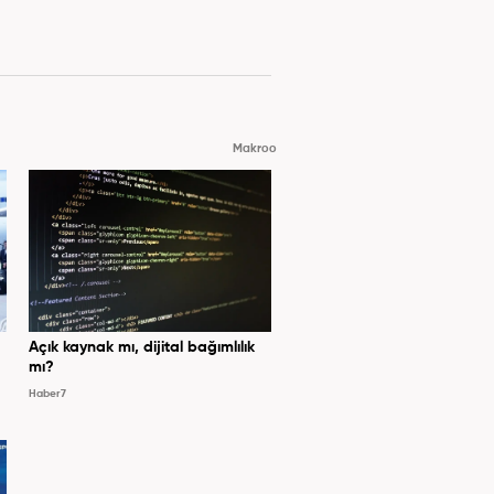
Makroo
Açık kaynak mı, dijital bağımlılık
mı?
Haber7