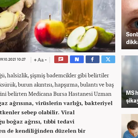
Sonb
dikk
19.10.2021 10:27
ü, halsizlik, şişmiş bademcikler gibi belirtiler
sürük, burun akıntısı, hapşırma, bulantı ve baş
MS h
ceğini belirten Medicana Bursa Hastanesi Uzman
şika
az ağrısına, virüslerin varlığı, bakteriyel
tkenler sebep olabilir. Viral
u boğaz ağrısı, tıbbi tedavi
n de kendiliğinden düzelen bir