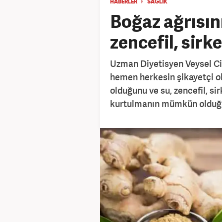
HABERLER
SAĞLIK
Boğaz ağrısın
zencefil, sirke.
Uzman Diyetisyen Veysel Ciğ
hemen herkesin şikayetçi ol
olduğunu ve su, zencefil, si
kurtulmanın mümkün olduğ