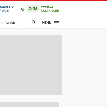
STANBUL
YATSI'YA
0:06
°
AÇIK
KALAN SÜRE
mi İlanlar
MENÜ