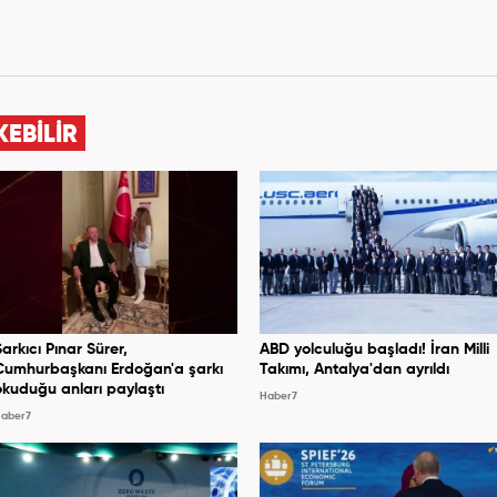
KEBİLİR
Şarkıcı Pınar Sürer,
ABD yolculuğu başladı! İran Milli
Cumhurbaşkanı Erdoğan'a şarkı
Takımı, Antalya'dan ayrıldı
okuduğu anları paylaştı
Haber7
aber7