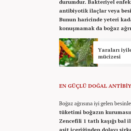
durumdur. Bakteriyel enfek
antibiyotik ilaçlar veya bes
Bunun haricinde yeteri kad
konuşmamak da boğaz ağrıs
Yaraları iyil
mücizesi
EN GÜÇLÜ DOĞAL ANTİBİ
Boğaz ağrısına iyi gelen besinle
tüketimi boğazın kurumasın
Zencefili 1 tatlı kaşığı bal 
asit içeriğinden dolayı sirk