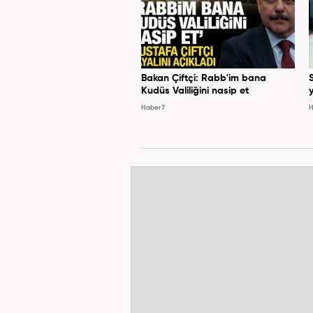
Bakan Çiftçi: Rabb'im bana
Kudüs Valiliğini nasip et
y
Haber7
H