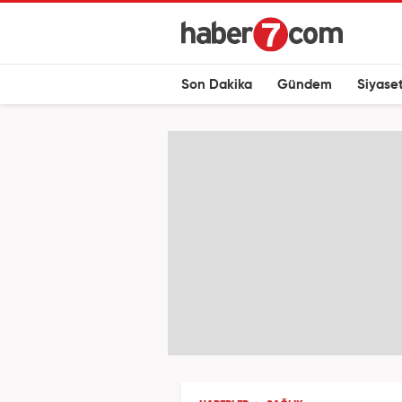
Son Dakika
Gündem
Siyase