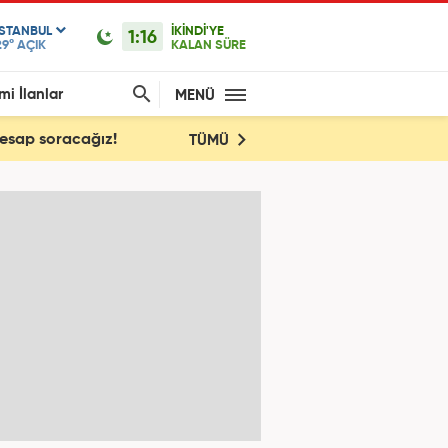
ISTANBUL
İKİNDİ'YE
1:16
29°
AÇIK
KALAN SÜRE
mi İlanlar
MENÜ
Hesap soracağız!
TÜMÜ