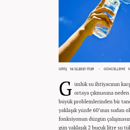
GİRİŞ
16.12.2021 17:29
GÜNCELLEME
1
G
ünlük su ihtiyacının ka
ortaya çıkmasına neden 
büyük problemlerinden bir ta
yaklaşık yüzde 60’ının sudan o
fonksiyonun düzgün çalışmasını
gün yaklaşık 2 buçuk litre su t