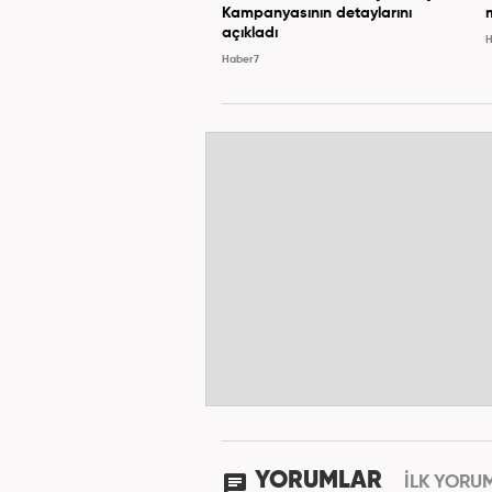
Kampanyasının detaylarını
açıkladı
H
Haber7
YORUMLAR
İLK YORU