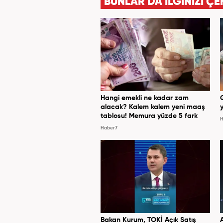
BUNLAR DA İLGİNİZİ ÇE
Hangi emekli ne kadar zam
alacak? Kalem kalem yeni maaş
y
tablosu! Memura yüzde 5 fark
H
Haber7
Bakan Kurum, TOKİ Açık Satış