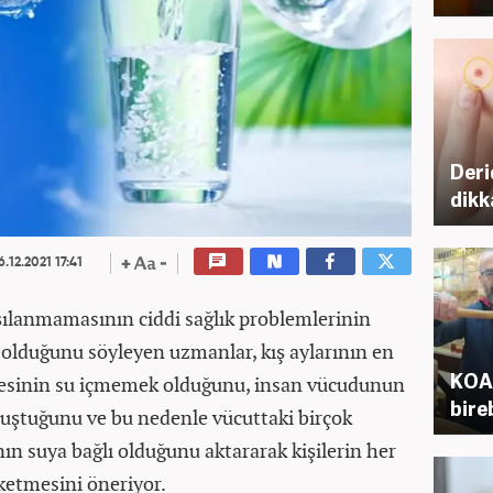
Deri
dikk
6.12.2021 17:41
rşılanmamasının ciddi sağlık problemlerinin
olduğunu söyleyen uzmanlar, kış aylarının en
KOAH
nesinin su içmemek olduğunu, insan vücudunun
bire
luştuğunu ve bu nedenle vücuttaki birçok
n suya bağlı olduğunu aktararak kişilerin her
üketmesini öneriyor.