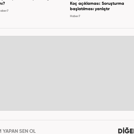
mı?
Koç açıklaması: Soruşturma
başlatılması yanlıştır
aber7
Haber7
DİĞE
M YAPAN SEN OL