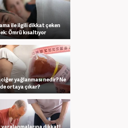
ama ile ilgili dikkat çeken
ek: Ömrü kısaltıyor
ciğer yağlanması nedir? Ne
lde ortaya çıkar?
 yaralanmalarına dikkat!