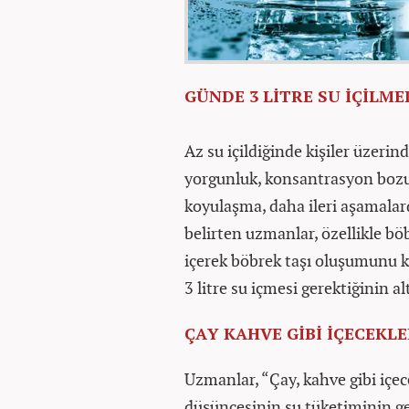
GÜNDE 3 LİTRE SU İÇİLME
Az su içildiğinde kişiler üzerinde
yorgunluk, konsantrasyon bozuk
koyulaşma, daha ileri aşamalar
belirten uzmanlar, özellikle böb
içerek böbrek taşı oluşumunu ko
3 litre su içmesi gerektiğinin alt
ÇAY KAHVE GİBİ İÇECEKL
Uzmanlar, “Çay, kahve gibi içece
düşüncesinin su tüketiminin ge