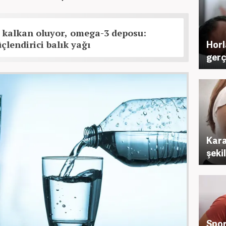
 kalkan oluyor, omega-3 deposu:
Horl
çlendirici balık yağı
gerç
Kara
şeki
Spor