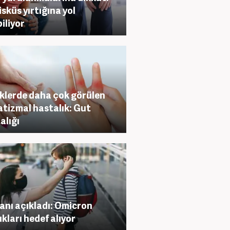
sküs yırtığına yol
iliyor
klerde daha çok görülen
tizmal hastalık: Gut
alığı
nı açıkladı: Omicron
kları hedef alıyor