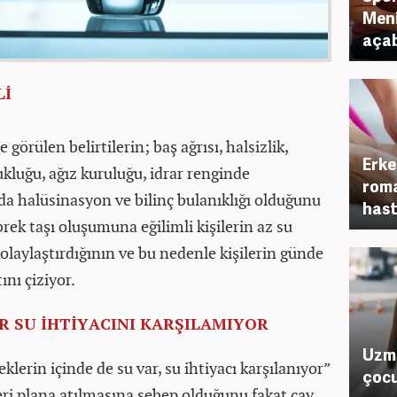
Meni
açab
Lİ
 görülen belirtilerin; baş ağrısı, halsizlik,
Erke
luğu, ağız kuruluğu, idrar renginde
roma
da halüsinasyon ve bilinç bulanıklığı olduğunu
hast
rek taşı oluşumuna eğilimli kişilerin az su
laylaştırdığının ve bu nedenle kişilerin günde
ını çiziyor.
ER SU İHTİYACINI KARŞILAMIYOR
Uzma
klerin içinde de su var, su ihtiyacı karşılanıyor”
çocu
ri plana atılmasına sebep olduğunu fakat çay,