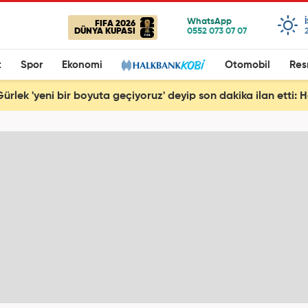
FIFA 2026
DÜNYA KUPASI
t
Spor
Ekonomi
Otomobil
Res
ürlek 'yeni bir boyuta geçiyoruz' deyip son dakika ilan etti: 