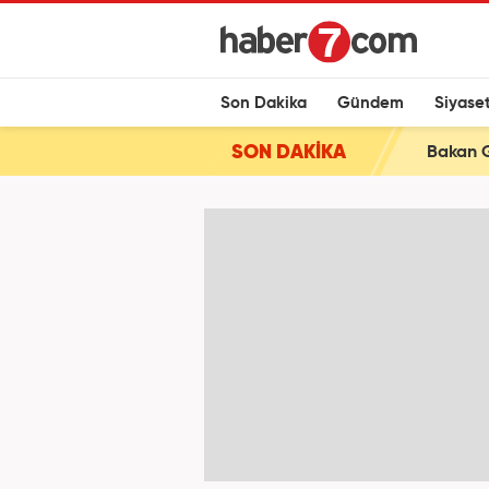
Son Dakika
Gündem
Siyase
SON DAKİKA
Bakan G