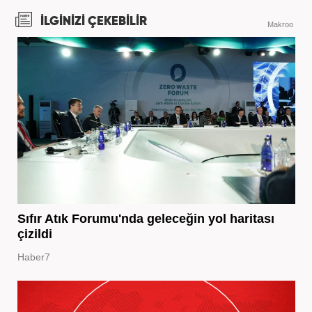
İLGİNİZİ ÇEKEBİLİR
Makroo
Sıfır Atık Forumu'nda geleceğin yol haritası
çizildi
Haber7