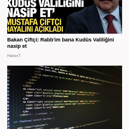
Bakan Çiftçi: Rabb'im bana Kudüs Valiliğini
nasip et
Haber7