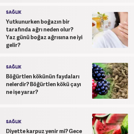
SAĞLIK
Yutkunurken boğazın bir
tarafında ağrı neden olur?
Yaz günü boğaz ağrısına ne iyi
gelir?
SAĞLIK
Böğürtlen kökünün faydaları
nelerdir? Böğürtlen kökü çayı
ne işe yarar?
SAĞLIK
Diyette karpuz yenir mi? Gece