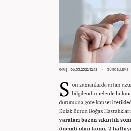
GİRİŞ
06.03.2022 12:41
GÜNCELLEME
S
on zamanlarda artan uzun 
bilgilendirmelerde buluna
durumuna göre kanseri tetikled
Kulak Burun Boğaz Hastalıkları
yaraları bazen sıkıntılı son
önemli olan konu, 2 haftay