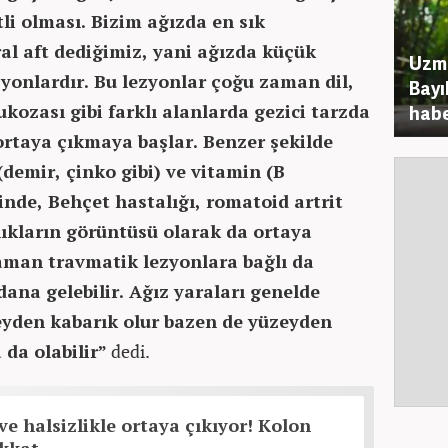
li olması. Bizim ağızda en sık
l aft dediğimiz, yani ağızda küçük
Uzma
zyonlardır. Bu lezyonlar çoğu zaman dil,
Bayı
ukozası gibi farklı alanlarda gezici tarzda
habe
i ortaya çıkmaya başlar. Benzer şekilde
(demir, çinko gibi) ve vitamin (B
rinde, Behçet hastalığı, romatoid artrit
lıkların görüntüsü olarak da ortaya
zaman travmatik lezyonlara bağlı da
dana gelebilir. Ağız yaraları genelde
eyden kabarık olur bazen de yüzeyden
 da olabilir”
dedi.
ve halsizlikle ortaya çıkıyor! Kolon