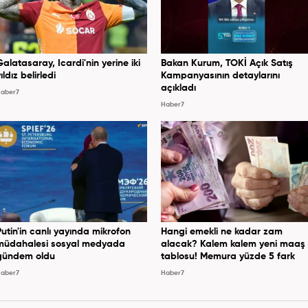
Galatasaray, Icardi'nin yerine iki
Bakan Kurum, TOKİ Açık Satış
ıldız belirledi
Kampanyasının detaylarını
açıkladı
aber7
Haber7
Putin'in canlı yayında mikrofon
Hangi emekli ne kadar zam
müdahalesi sosyal medyada
alacak? Kalem kalem yeni maaş
gündem oldu
tablosu! Memura yüzde 5 fark
aber7
Haber7