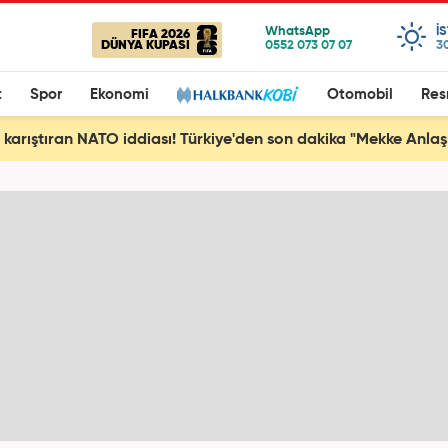
I
FIFA 2026
DÜNYA KUPASI
3
t
Spor
Ekonomi
Otomobil
Res
ı karıştıran NATO iddiası! Türkiye'den son dakika "Mekke Anla