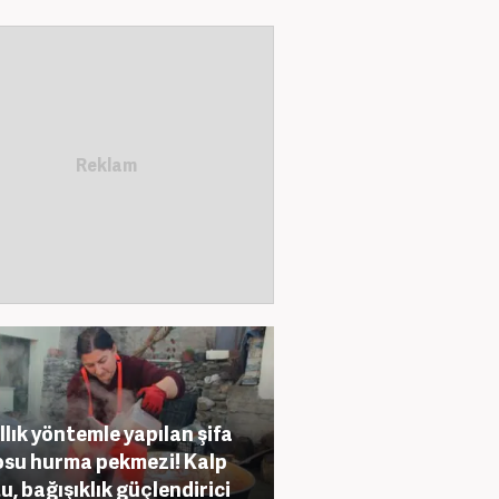
ıllık yöntemle yapılan şifa
su hurma pekmezi! Kalp
u, bağışıklık güçlendirici