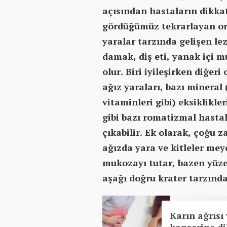
açısından hastaların dikkat
gördüğümüz tekrarlayan ora
yaralar tarzında gelişen le
damak, diş eti, yanak içi m
olur. Biri iyileşirken diğer
ağız yaraları, bazı mineral 
vitaminleri gibi) eksiklikle
gibi bazı romatizmal hasta
çıkabilir. Ek olarak, çoğu 
ağızda yara ve kitleler mey
mukozayı tutar, bazen yüz
aşağı doğru krater tarzında
Karın ağrısı 