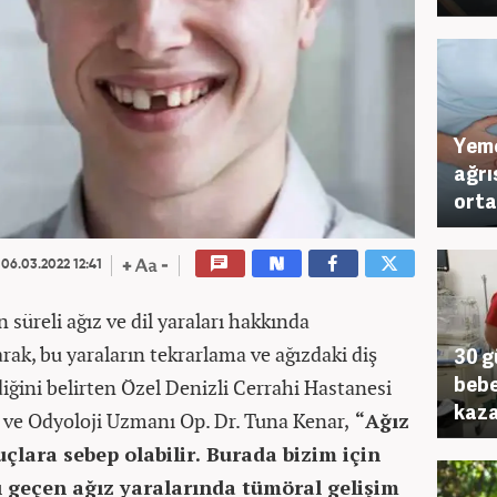
Yeme
ağrı
orta
06.03.2022 12:41
süreli ağız ve dil yaraları hakkında
rak, bu yaraların tekrarlama ve ağızdaki diş
30 g
bebe
iğini belirten Özel Denizli Cerrahi Hastanesi
kaz
 ve Odyoloji Uzmanı Op. Dr. Tuna Kenar,
“Ağız
uçlara sebep olabilir. Burada bizim için
ı geçen ağız yaralarında tümöral gelişim