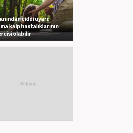
nından ciddi uyarı:
lma kalp hastalıklarının
rcisi olabilir