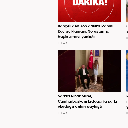
Bahçeli'den son dakika Rahmi
Koç açıklaması: Soruşturma
y
başlatılması yanlıştır
H
Haber7
Şarkıcı Pınar Sürer,
Cumhurbaşkanı Erdoğan'a şarkı
okuduğu anları paylaştı
Haber7
H