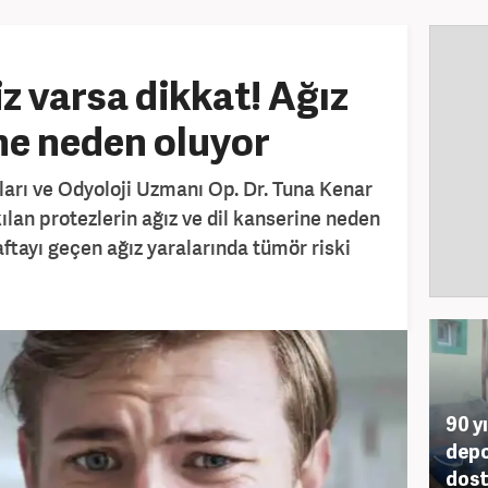
iz varsa dikkat! Ağız
ine neden oluyor
arı ve Odyoloji Uzmanı Op. Dr. Tuna Kenar
kılan protezlerin ağız ve dil kanserine neden
aftayı geçen ağız yaralarında tümör riski
90 y
depo
dost