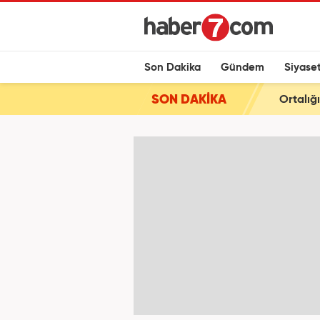
Son Dakika
Gündem
Siyase
SON DAKİKA
Ortalığ