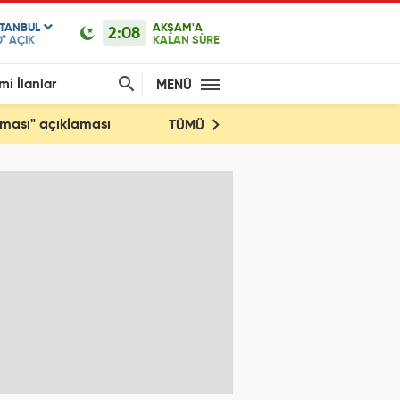
STANBUL
AKŞAM'A
2:08
0°
AÇIK
KALAN SÜRE
mi İlanlar
MENÜ
şması" açıklaması
TÜMÜ