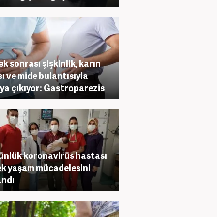
k sonrası şişkinlik, karın
sı ve mide bulantısıyla
ya çıkıyor: Gastroparezis
ünlük koronavirüs hastası
k yaşam mücadelesini
andı