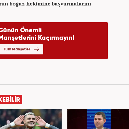
urun boğaz hekimine başvurmalarını
KEBİLİR