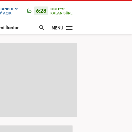
STANBUL
ÖĞLE'YE
6:28
8°
AÇIK
KALAN SÜRE
mi İlanlar
MENÜ