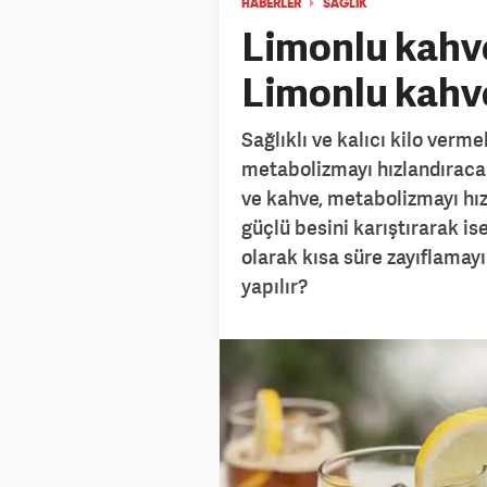
HABERLER
SAĞLIK
Limonlu kahve
Limonlu kahve
Sağlıklı ve kalıcı kilo verme
metabolizmayı hızlandıracak
ve kahve, metabolizmayı hızl
güçlü besini karıştırarak i
olarak kısa süre zayıflamayı
yapılır?