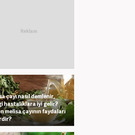
sa çayı nasıl demlenir,
i hastalıklara iyi gelir?
n melisa çayının faydaları
rdir?