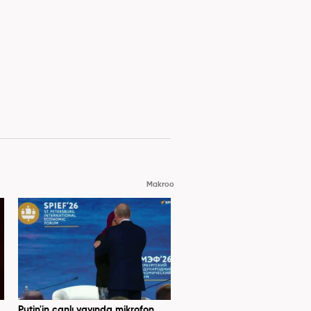
Makroo
Putin'in canlı yayında mikrofon