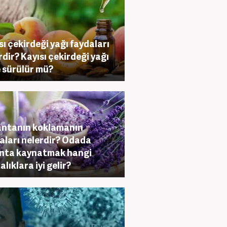
sı çekirdeği yağı faydaları
rdir? Kayısı çekirdeği yağı
 sürülür mü?
ntanın koklamanın
aları nelerdir? Odada
nta kaynatmak hangi
lıklara iyi gelir?