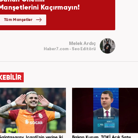
Melek Ardıç
Haber7.com - Seo Editörü
KEBİLİR
Galatasaray, Icardi'nin yerine iki
Bakan Kurum, TOKİ Açık Satış