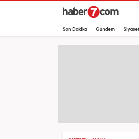
Son Dakika
Gündem
Siyase