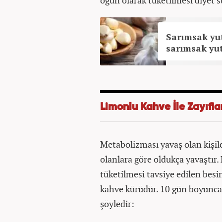
öğün olarak tüketilmesi diyet sü
Sarımsak yut
sarımsak yu
Limonlu Kahve İle Zayıfl
Metabolizması yavaş olan kişile
olanlara göre oldukça yavaştır
tüketilmesi tavsiye edilen besi
kahve kürüdür. 10 gün boyunca
şöyledir: