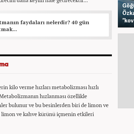
recini daha keyifli hale getirecektir...
Göğü
Özka
“kov
manın faydaları nelerdir? 40 gün
tmak...
ama
rin kilo verme hızları metabolizması hızlı
. Metabolizmanın hızlanması özellikle
nler bulunur ve bu besinlerden biri de limon ve
 limon ve kahve kürünü içmenin etkileri