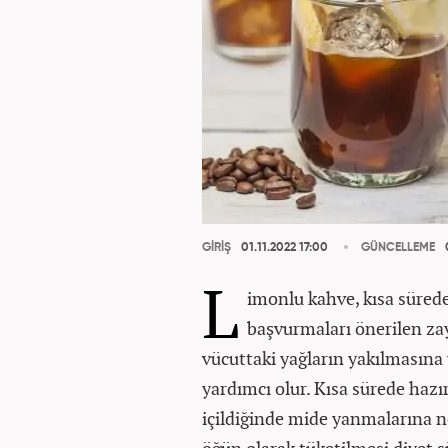
GİRİŞ
01.11.2022 17:00
GÜNCELLEME
0
L
imonlu kahve, kısa sürede
başvurmaları önerilen za
vücuttaki yağların yakılmasına 
yardımcı olur. Kısa sürede hazı
içildiğinde mide yanmalarına n