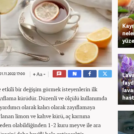
Kayı
nele
yüze
Lava
1.11.2022 17:00
fayd
 etkili bir değişim görmek isteyenlerin ilk
lava
hasta
yıflama kürüdür. Düzenli ve ölçülü kullanımda
yardımcı olarak kalıcı olarak zayıflamaya
rlanan limon ve kahve kürü, aç karnına
eden olabildiğinden 1-2 kuru meyve ile ara