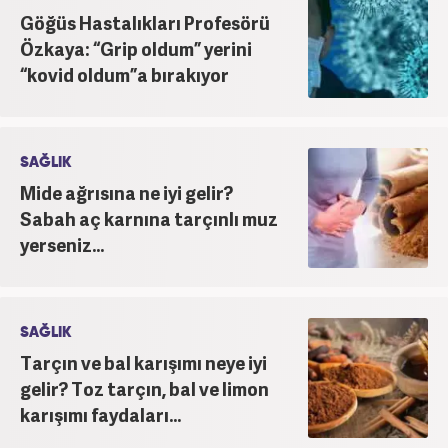
Göğüs Hastalıkları Profesörü
Özkaya: “Grip oldum” yerini
“kovid oldum”a bırakıyor
SAĞLIK
Mide ağrısına ne iyi gelir?
Sabah aç karnına tarçınlı muz
yerseniz...
SAĞLIK
Tarçın ve bal karışımı neye iyi
gelir? Toz tarçın, bal ve limon
karışımı faydaları...