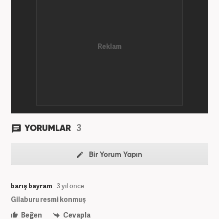
3
YORUMLAR
Bir Yorum Yapın
barış bayram
3 yıl önce
Gilaburu resmi konmuş
Beğen
Cevapla