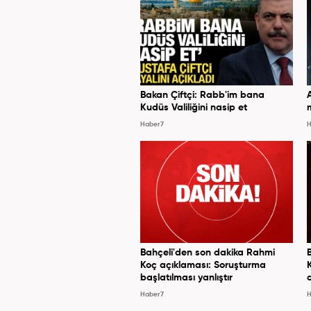
Bakan Çiftçi: Rabb'im bana
Kudüs Valiliğini nasip et
Haber7
H
Bahçeli'den son dakika Rahmi
Koç açıklaması: Soruşturma
başlatılması yanlıştır
Haber7
H