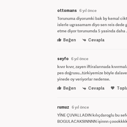
ottomans
6 yıl önce
Torunuma diyorumki bak by kemal cikt
islerle ugrasamam diyo sen reis dede 
etme diyor torunumda 5 yasinda daha .
Beğen
Cevapla
seyfo
6 yıl önce
kıvır kıvır, zayen iftiralarınada kıvırm
pes doğrusu...türkiyemize böyle dalav
yinede oy veriyorlar nedense.
Beğen
Cevapla
Topl
rumuz
6 yıl önce
YİNE ÇUVALLADIN kılıçdaroglu bu sef
BOGULACAKSINNNN işinnn çoookkkkk