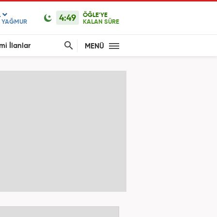
L
ÖĞLE'YE
4:49
F YAĞMUR
KALAN SÜRE
mi İlanlar
MENÜ