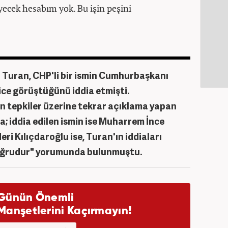
meyecek hesabım yok. Bu işin peşini
 Turan, CHP'li bir ismin Cumhurbaşkanı
ice görüştüğünü iddia etmişti.
 tepkiler üzerine tekrar açıklama yapan
a; iddia edilen ismin ise Muharrem İnce
ri Kılıçdaroğlu ise, Turan'ın iddiaları
oğrudur" yorumunda bulunmuştu.