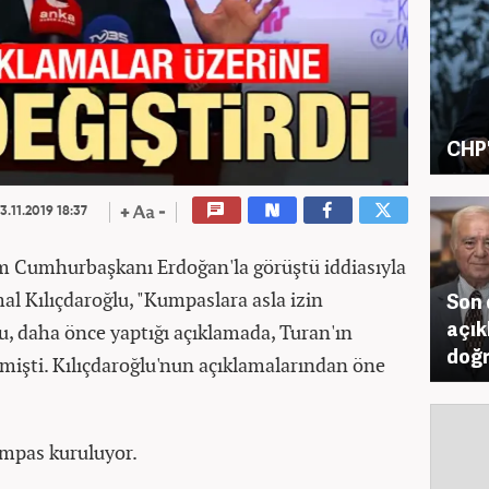
CHP'
3.11.2019 18:37
im Cumhurbaşkanı Erdoğan'la görüştü iddiasıyla
al Kılıçdaroğlu, "Kumpaslara asla izin
Son 
açık
u, daha önce yaptığı açıklamada, Turan'ın
doğr
demişti. Kılıçdaroğlu'nun açıklamalarından öne
kumpas kuruluyor.