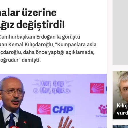
alar üzerine
ğız değiştirdi!
 Cumhurbaşkanı Erdoğan'la görüştü
yapan Kemal Kılıçdaroğlu, "Kumpaslara asla
lıçdaroğlu, daha önce yaptığı açıklamada,
"Doğrudur" demişti.
Kılı
vur