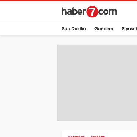
Son Dakika
Gündem
Siyase