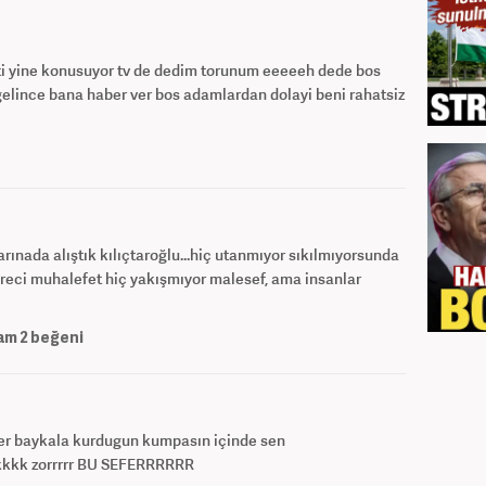
i yine konusuyor tv de dedim torunum eeeeeh dede bos
gelince bana haber ver bos adamlardan dolayi beni rahatsiz
alarınada alıştık kılıçtaroğlu...hiç utanmıyor sıkılmıyorsunda
ereci muhalefet hiç yakışmıyor malesef, ama insanlar
am
2
beğeni
er baykala kurdugun kumpasın içinde sen
kk zorrrrr BU SEFERRRRRR