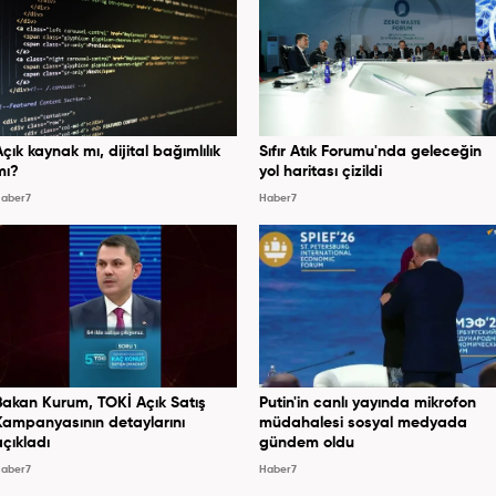
Açık kaynak mı, dijital bağımlılık
Sıfır Atık Forumu'nda geleceğin
mı?
yol haritası çizildi
aber7
Haber7
Bakan Kurum, TOKİ Açık Satış
Putin'in canlı yayında mikrofon
Kampanyasının detaylarını
müdahalesi sosyal medyada
açıkladı
gündem oldu
aber7
Haber7