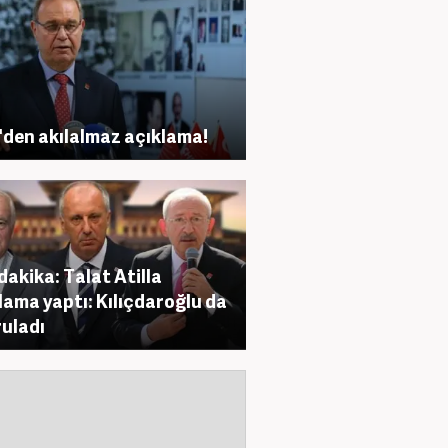
den akılalmaz açıklama!
dakika: Talat Atilla
lama yaptı: Kılıçdaroğlu da
uladı