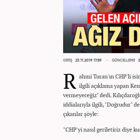
GİRİŞ
23.11.2019 17:59
GÜNCELLEME
2
R
ahmi Turan'ın CHP'li is
ilgili açıklama yapan Kem
vermeyeceğiz" dedi. Kılıçdaroğl
iddialarıyla ilgili, "Doğrudur" 
çıkanlar şöyle:
"CHP'yi nasıl geriletiriz diye 