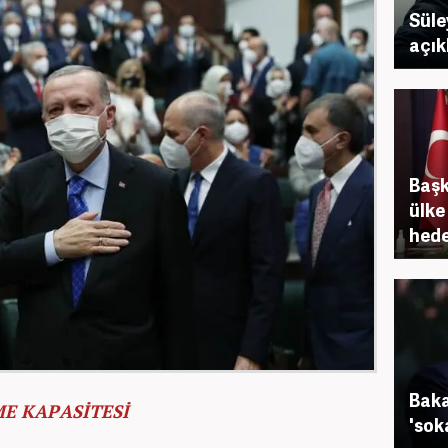
Süle
açık
Başk
ülke
hede
Baka
E KAPASİTESİ
'sok