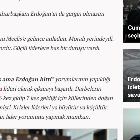
mhurbaşkanı Erdoğan'ın da gergin olmasını
Cum
seçi
 Meclis'e gelince anladım. Morali yerindeydi.
rdu. Güçlü liderlere has bir duruşu vardı.
R
Erdo
z ama Erdoğan bitti"
yorumlarının yapıldığı
izlet
a
lideri olarak çıkmayı başardı. Darbelerin
savu
kez gidip 7 kez geldiği için küllerinden doğan
şti. Krizler liderleri ya büyütür ya küçültür.
oğan lider yorumunu yapmak mümkün.