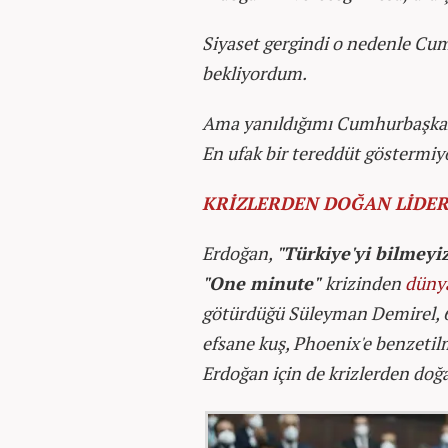
Siyaset gergindi o nedenle Cu
bekliyordum.
Ama yanıldığımı Cumhurbaşkanı
En ufak bir tereddüt göstermiyo
KRİZLERDEN DOĞAN LİDE
Erdoğan,
"Türkiye'yi bilmeyi
"One minute"
krizinden
düny
götürdüğü Süleyman Demirel, 6 
efsane kuş, Phoenix'e benzetilmi
Erdoğan için de krizlerden d