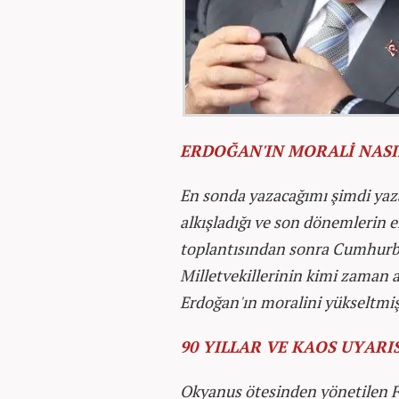
ERDOĞAN'IN MORALİ NASI
En sonda yazacağımı şimdi yaza
alkışladığı ve son dönemlerin 
toplantısından sonra Cumhurba
Milletvekillerinin kimi zaman a
Erdoğan'ın moralini yükseltmiş
90 YILLAR VE KAOS UYARIS
Okyanus ötesinden yönetilen F