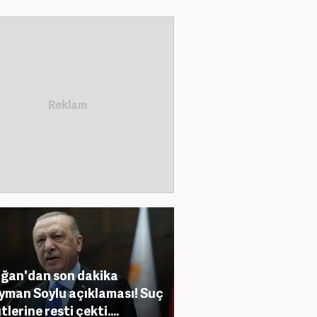
ğan'dan son dakika
yman Soylu açıklaması! Suç
lerine resti çekti....