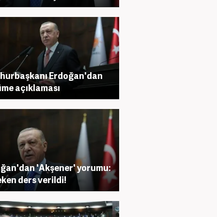
hurbaşkanı Erdoğan'dan
me açıklaması
ğan'dan 'Akşener' yorumu:
ken ders verildi!