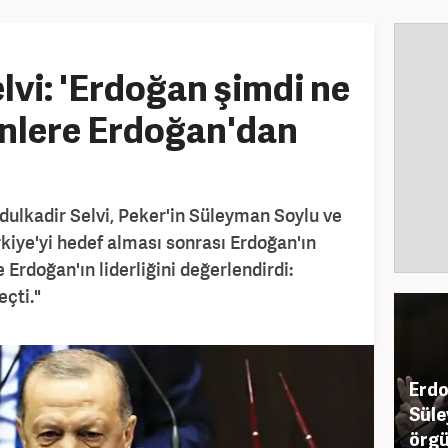
lvi: 'Erdoğan şimdi ne
enlere Erdoğan'dan
dulkadir Selvi, Peker'in Süleyman Soylu ve
rkiye'yi hedef alması sonrası Erdoğan'ın
Erdoğan'ın liderliğini değerlendirdi:
çti."
Erdo
Süle
örgüt