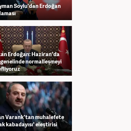
yman Soylu'dan Erdoğan
laması
an Erdoğan: Haziran'da
 genelinde normalleşmeyi
fliyoruz
n Varank'tan muhalefete
ak kabadayısı' eleştirisi