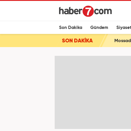
Son Dakika
Gündem
Siyase
SON DAKİKA
Mossad'd