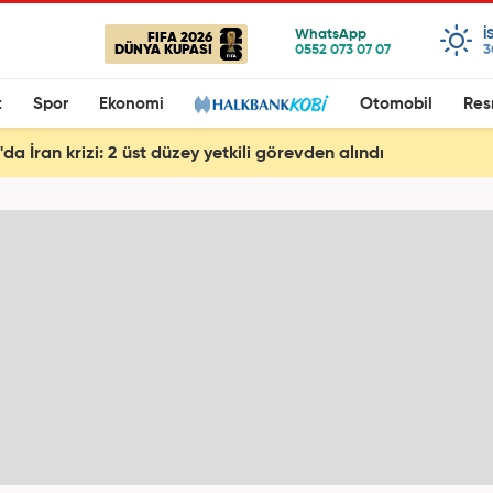
I
FIFA 2026
DÜNYA KUPASI
3
t
Spor
Ekonomi
Otomobil
Res
a İran krizi: 2 üst düzey yetkili görevden alındı