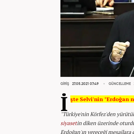
GİRİŞ
27.05.2021 07:49
GÜNCELLEME
İ
şte Selvi'nin "Erdoğan n
"Türkiye'nin Körfez'den yürütül
siyaset
in diken üzerinde otur
Erdoğan'ın vereceği mesajlara ç