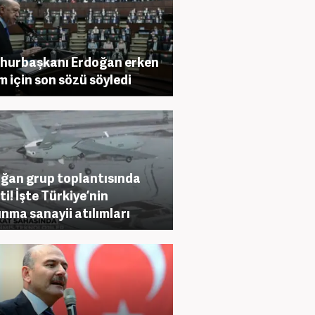
hurbaşkanı Erdoğan erken
m için son sözü söyledi
ğan grup toplantısında
ti! İşte Türkiye’nin
nma sanayii atılımları