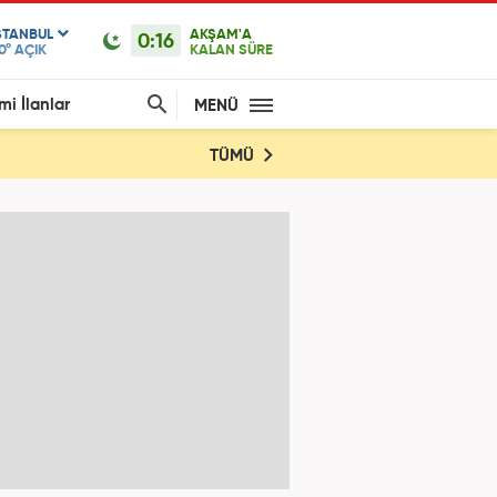
STANBUL
AKŞAM'A
0:16
0°
AÇIK
KALAN SÜRE
mi İlanlar
MENÜ
TÜMÜ