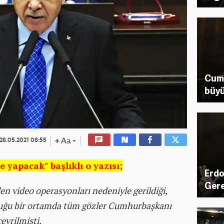
Cum
büyü
28.05.2021 08:55
e yapacak" başlıklı o yazısı;
Erdo
Gere
en video operasyonları nedeniyle gerildiği,
duğu bir ortamda tüm gözler Cumhurbaşkanı
evrilmişti.