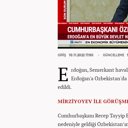
GİRİŞ
10.11.2022 17:50
GÜNCELLEME
1
E
rdoğan, Semerkant haval
Erdoğan'a Özbekistan'da
edildi.
MİRZİYOYEV İLE GÖRÜŞM
Cumhurbaşkanı Recep Tayyip Erd
nedeniyle geldiği Özbekistan’