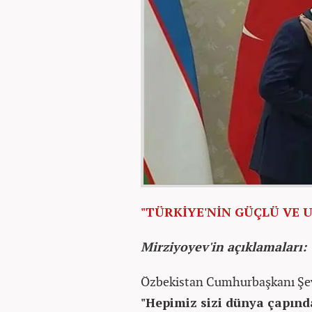
"TÜRKİYE'NİN GÜÇLÜ VE 
Mirziyoyev'in açıklamaları:
Özbekistan Cumhurbaşkanı Şev
"Hepimiz sizi dünya çapında