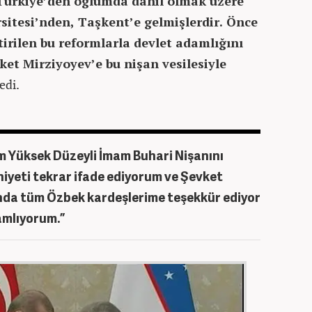
 Türkiye’den oğlumda dahil olmak üzere
sitesi’nden, Taşkent’e gelmişlerdir. Önce
tirilen bu reformlarla devlet adamlığını
et Mirziyoyev’e bu nişan vesilesiyle
edi.
m Yüksek Düzeyli İmam Buhari Nişanını
eti tekrar ifade ediyorum ve Şevket
nda tüm Özbek kardeşlerime teşekkür ediyor
lamlıyorum.”