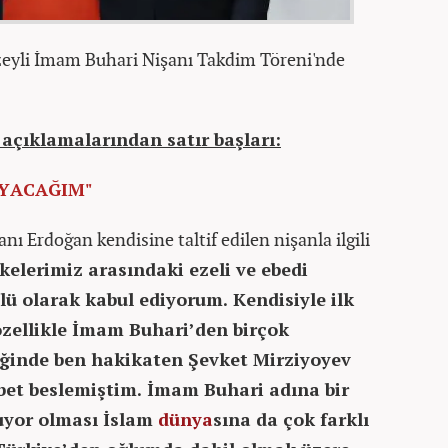
üzeyli İmam Buhari Nişanı Takdim Töreni'nde
çıklamalarından satır başları:
IYACAĞIM"
Erdoğan kendisine taltif edilen nişanla ilgili
kelerimiz arasındaki ezeli ve ebedi
lü olarak kabul ediyorum. Kendisiyle ilk
özellikle İmam Buhari’den birçok
tiğinde ben hakikaten Şevket Mirziyoyev
bet beslemiştim. İmam Buhari adına bir
uyor olması İslam
dünya
sına da çok farklı