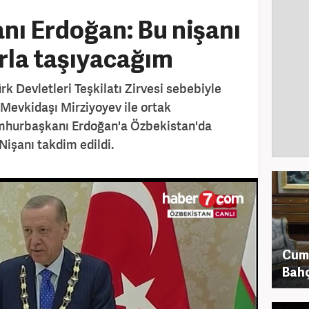
ı Erdoğan: Bu nişanı
rla taşıyacağım
 Devletleri Teşkilatı Zirvesi sebebiyle
 Mevkidaşı Mirziyoyev ile ortak
mhurbaşkanı Erdoğan'a Özbekistan'da
işanı takdim edildi.
Cum
Bahç