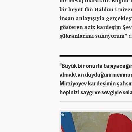
bir mesaj olacaktır. Bugün
bir heyet İbn Haldun Üniver
insan anlayışıyla gerçekleş
gösteren aziz kardeşim Şevk
şükranlarımı sunuyorum”
d
“Büyük bir onurla taşıyacağı
almaktan duyduğum memnuniy
Mirziyoyev kardeşimin şahsı
hepinizi saygı ve sevgiyle se