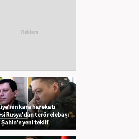
iye'nin kara harekatı
si Rusya'dan terör elebaşı
 Şahin'e yeni teklif