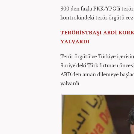
300'den fazla PKK/YPG'li teröri
kontrolündeki terör örgütü ceza
TERÖRİSTBAŞI ABDİ KORK
YALVARDI
Terör örgütü ve Türkiye içerisin
Suriye'deki Türk fırtınası önc
ABD'den aman dilemeye başladı
yalvardı.