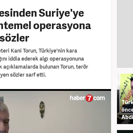
yesinden Suriye'ye
htemel operasyona
 sözler
teri Kani Torun, Türkiye'nin kara
ını iddia ederek algı operasyonuna
k açıklamalarda bulunan Torun, terör
en sözler sarf etti.
Türk
önce
Abdi