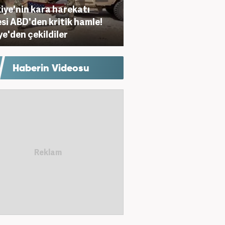
iye'nin kara harekatı
si ABD'den kritik hamle!
ye'den çekildiler
Haberin Videosu