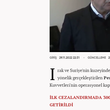
GİRİŞ
29.11.2022 22:31
GÜNCELLEME
2
I
rak ve Suriye'nin kuzeyind
yönelik gerçekleştirilen
Pe
Kuvvetleri'nin operasyonel ka
İLK CEZALANDIRMADA 300
GETİRİLDİ