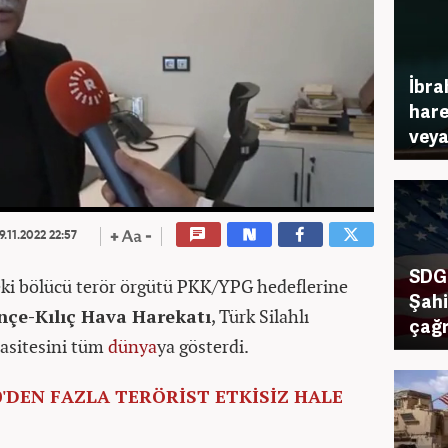
İbra
hare
veya
9.11.2022 22:57
SDG 
eki bölücü terör örgütü PKK/YPG hedeflerine
Şahi
nçe-Kılıç Hava Harekatı
,
Türk Silahlı
çağr
pasitesini tüm
dünya
ya gösterdi.
'DEN FAZLA TERÖRİST ETKİSİZ HALE