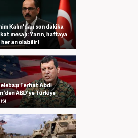
him Kalın'dan son dakika
kat mesajı: Yarın, haftaya
 her an olabilir!
elebaşı Ferhat Abdi
n'den ABD'ye Türkiye
ısı