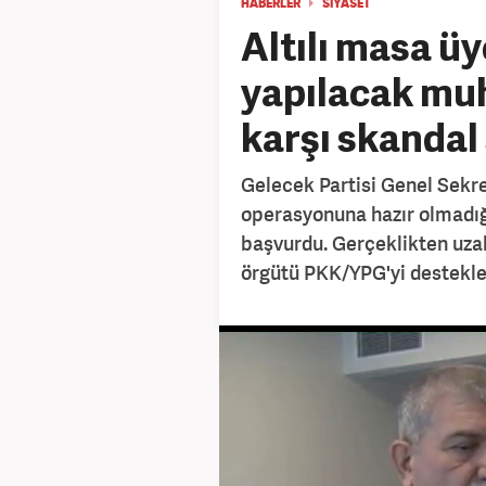
HABERLER
SİYASET
Altılı masa ü
yapılacak mu
karşı skandal
Gelecek Partisi Genel Sekre
operasyonuna hazır olmadığ
başvurdu. Gerçeklikten uza
örgütü PKK/YPG'yi destekley