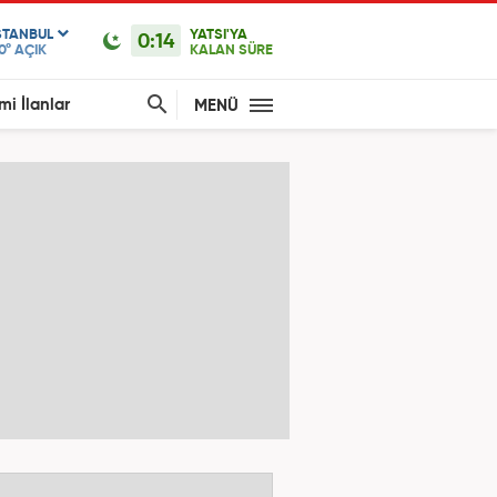
STANBUL
YATSI'YA
0:14
0°
AÇIK
KALAN SÜRE
mi İlanlar
MENÜ