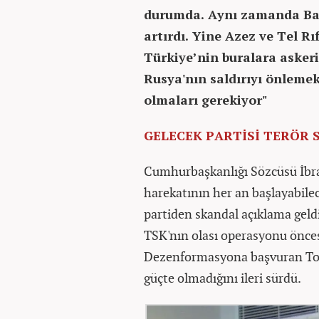
durumda. Aynı zamanda Bab 
artırdı. Yine Azez ve Tel Rı
Türkiye’nin buralara askeri
Rusya'nın saldırıyı önlemek
olmaları gerekiyor"
GELECEK PARTİSİ TERÖR
Cumhurbaşkanlığı Sözcüsü İbra
harekatının her an başlayabilece
partiden
skandal açıklama geldi
TSK'nın olası operasyonu önces
Dezenformasyona başvuran Tor
güçte olmadığını ileri sürdü.