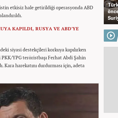
Türk
stin etkisiz hale getirildiği operasyonda ABD
önce
landırıldı.
Suri
UYA KAPILDI, RUSYA VE ABD'YE
deki siyasi destekçileri korkuya kapılırken
esi PKK/YPG teröristbaşı Ferhat Abdi Şahin
. Kara harekatını durdurması için, adeta