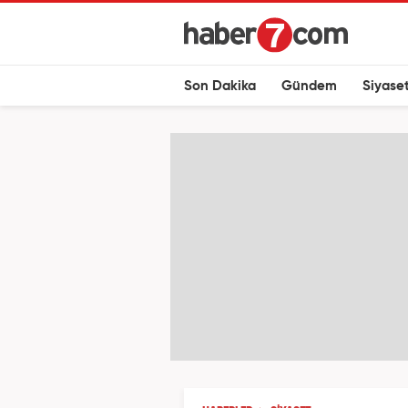
Son Dakika
Gündem
Siyase