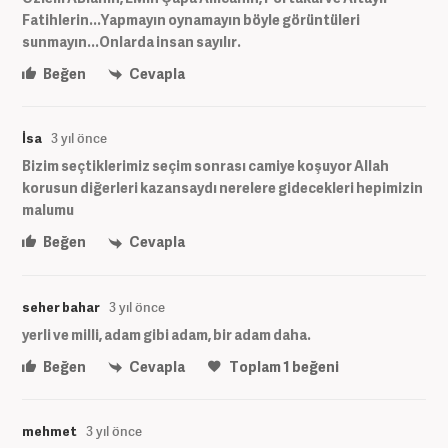
Fatihlerin...Yapmayın oynamayın böyle görüntüleri
sunmayın...Onlarda insan sayılır.
Beğen
Cevapla
İsa
3 yıl önce
Bizim seçtiklerimiz seçim sonrası camiye koşuyor Allah
korusun diğerleri kazansaydı nerelere gidecekleri hepimizin
malumu
Beğen
Cevapla
seher bahar
3 yıl önce
yerli ve milli, adam gibi adam, bir adam daha.
Beğen
Cevapla
Toplam
1
beğeni
mehmet
3 yıl önce