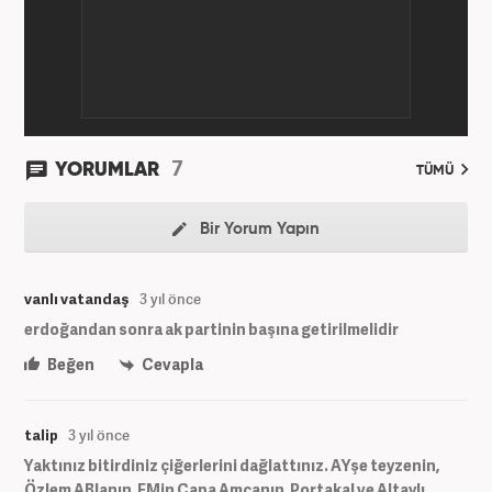
etmektedir. Evli ve 2 çocuk annesidir.
7
YORUMLAR
TÜMÜ
Bir Yorum Yapın
vanlı vatandaş
3 yıl önce
erdoğandan sonra ak partinin başına getirilmelidir
Beğen
Cevapla
talip
3 yıl önce
Yaktınız bitirdiniz çiğerlerini dağlattınız. AYşe teyzenin,
Özlem ABlanın, EMin Çapa Amcanın, Portakal ve Altaylı