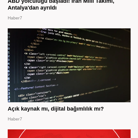
ABD yolculuğu başladı! İran Milli Takımı,
Antalya'dan ayrıldı
Haber7
Açık kaynak mı, dijital bağımlılık mı?
Haber7