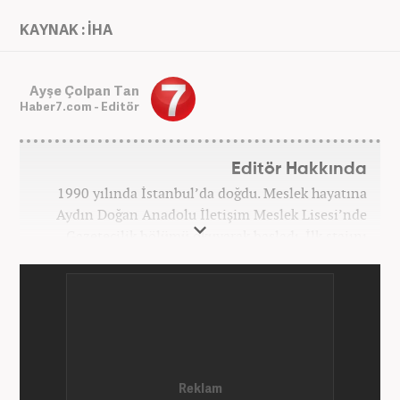
KAYNAK : İHA
Ayşe Çolpan Tan
Haber7.com - Editör
Editör Hakkında
1990 yılında İstanbul’da doğdu. Meslek hayatına
Aydın Doğan Anadolu İletişim Meslek Lisesi’nde
Gazetecilik bölümü okuyarak başladı. İlk stajını
Hürriyet Gazetesi’nde yaptı. Üniversiteyi ise
İstanbul Üniversitesi Radyo Televizyon Yayımcılığı
bölümünde tamamladı. 2009 yılında Milliyet
Gazetesi’nde internet haberciliğine başladı. 15
senelik kariyerinde çok sayıda gazete, haber portalı
ve televizyon bulunmaktadır. Meslek hayatına
Haber7.com’da “Gündem Editörü” olarak devam