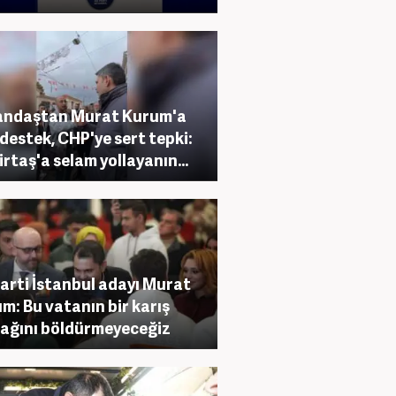
andaştan Murat Kurum'a
destek, CHP'ye sert tepki:
rtaş'a selam yollayanın...
arti İstanbul adayı Murat
m: Bu vatanın bir karış
ağını böldürmeyeceğiz