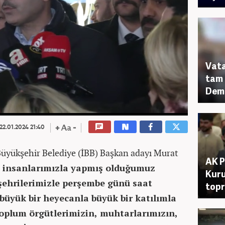
Vat
tam 
Demi
22.01.2024 21:40
Büyükşehir Belediye (İBB) Başkan adayı Murat
AK P
m insanlarımızla yapmış olduğumuz
Kuru
şehrilerimizle perşembe günü saat
topr
 büyük bir heyecanla büyük bir katılımla
 toplum örgütlerimizin, muhtarlarımızın,