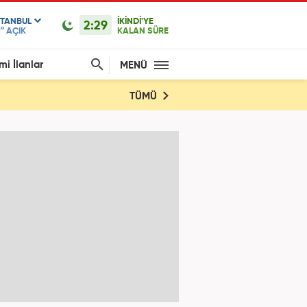
STANBUL
İKİNDİ'YE
2:29
1°
AÇIK
KALAN SÜRE
mi İlanlar
MENÜ
TÜMÜ