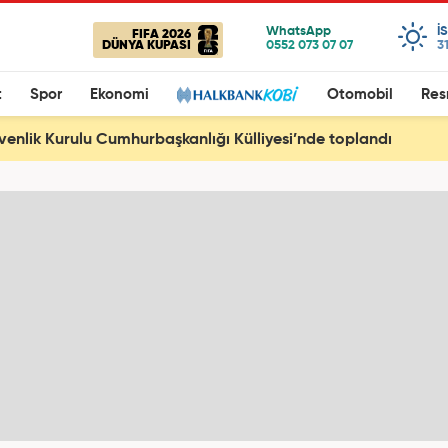
I
FIFA 2026
DÜNYA KUPASI
3
t
Spor
Ekonomi
Otomobil
Res
üvenlik Kurulu Cumhurbaşkanlığı Külliyesi’nde toplandı