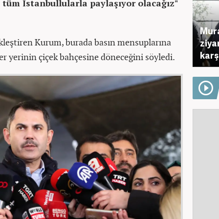
 tüm İstanbullularla paylaşıyor olacağız"
Mura
çekleştiren Kurum, burada basın mensuplarına
ziya
karş
her yerinin çiçek bahçesine döneceğini söyledi.