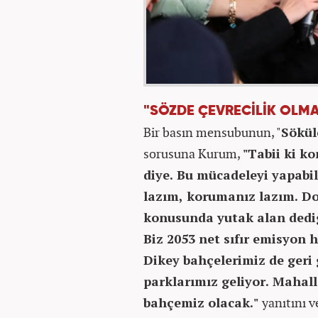
"SÖZDE ÇEVRECİLİK OLMA
Bir basın mensubunun, "
Sökül
sorusuna Kurum,
"Tabii ki k
diye. Bu mücadeleyi yapabil
lazım, korumanız lazım. Dol
konusunda yutak alan dediği
Biz 2053 net sıfır emisyon 
Dikey bahçelerimiz de geri
parklarımız geliyor. Mahall
bahçemiz olacak."
yanıtını v