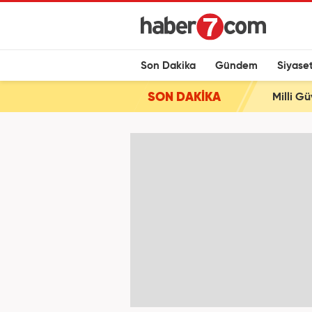
Son Dakika
Gündem
Siyase
SON DAKİKA
Milli G