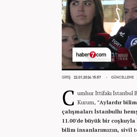
GİRİŞ
22.01.2024 15:57
GÜNCELLEME
C
umhur İttifakı İstanbul 
Kurum,
"Aylardır bili
çalışmaları İstanbullu hem
11.00'de büyük bir coşkuyla
bilim insanlarımızın, sivil