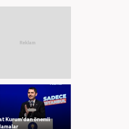
t Kurum'dan önemli
lamalar