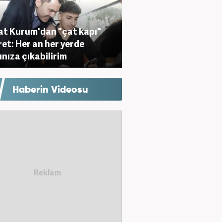
t Kurum'dan "çat kapı"
ret: Her an her yerde
ınıza çıkabilirim
Haberin Videosu