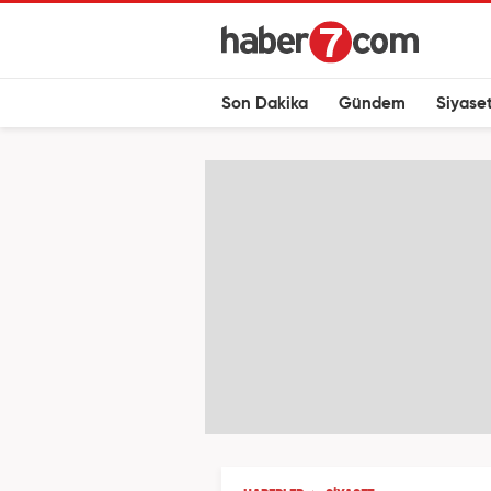
Son Dakika
Gündem
Siyase