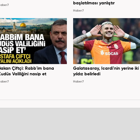
başlatılması yanlıştır
aber7
Haber7
Bakan Çiftçi: Rabb'im bana
Galatasaray, Icardi'nin yerine iki
Kudüs Valiliğini nasip et
yıldız belirledi
aber7
Haber7