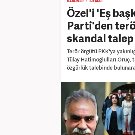
HABERLER
SİYASET
Özel'i 'Eş baş
Parti'den terö
skandal talep
Terör örgütü PKK'ya yakınlığ
Tülay Hatimoğlulları Oruç, t
özgürlük talebinde bulunara