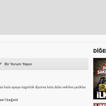
DİĞE
Bir Yorum Yapın
sa hala apoya özgürlük diyorsa hala daha vekilse yaziklar
am
1
beğeni