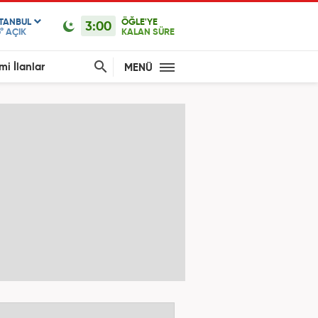
STANBUL
ÖĞLE'YE
3:00
°
AÇIK
KALAN SÜRE
mi İlanlar
MENÜ