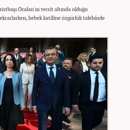
ristbaşı Öcalan'ın tecrit altında olduğu
ekrarlarken, bebek katiline özgürlük talebinde