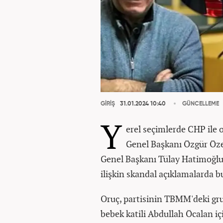
GİRİŞ
31.01.2024 10:40
GÜNCELLEME
Y
erel seçimlerde CHP ile o
Genel Başkanı Özgür Öze
Genel Başkanı Tülay Hatimoğlul
ilişkin skandal açıklamalarda 
Oruç, partisinin TBMM'deki gr
bebek katili Abdullah Öcalan içi