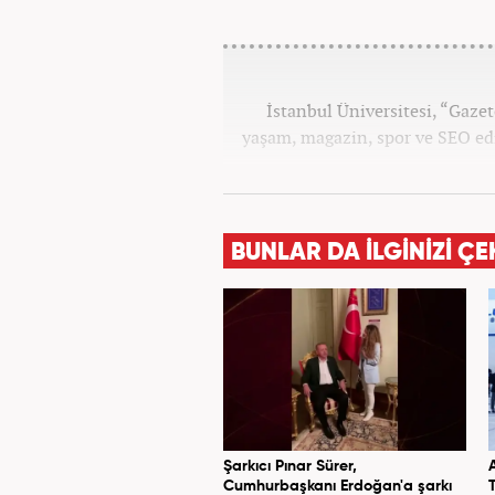
İstanbul Üniversitesi, “Gaz
yaşam, magazin, spor ve SEO edi
BUNLAR DA İLGİNİZİ ÇE
Şarkıcı Pınar Sürer,
Cumhurbaşkanı Erdoğan'a şarkı