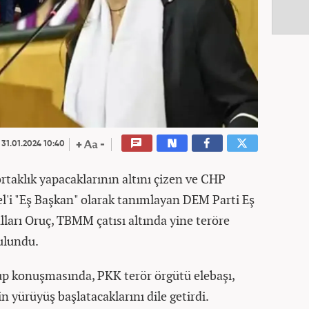
31.01.2024 10:40
rtaklık yapacaklarının altını çizen ve CHP
l'i "Eş Başkan" olarak tanımlayan DEM Parti Eş
ları Oruç, TBMM çatısı altında yine teröre
bulundu.
up konuşmasında, PKK terör örgütü elebaşı,
n yürüyüş başlatacaklarını dile getirdi.