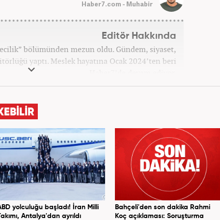
Haber7.com - Muhabir
Editör Hakkında
etecilik” bölümünden mezun oldu. Gündem, siyaset,
törlüğü yaptı. Meslek hayatına Ocak 2024’ten beri
Haber7’de devam ediyor.
KEBİLİR
ABD yolculuğu başladı! İran Milli
Bahçeli'den son dakika Rahmi
Takımı, Antalya'dan ayrıldı
Koç açıklaması: Soruşturma