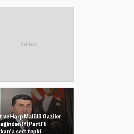
t ve Harp Malülü Gaziler
eğinden İYİ Parti'li
kan'a sert tepki