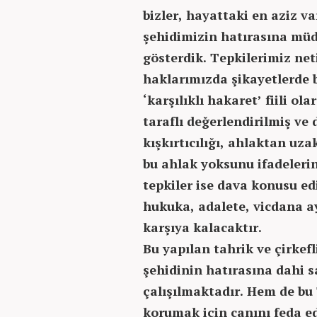
bizler, hayattaki en aziz va
şehidimizin hatırasına mü
gösterdik. Tepkilerimiz net
haklarımızda şikayetlerde
‘karşılıklı hakaret’ fiili o
taraflı değerlendirilmiş ve
kışkırtıcılığı, ahlaktan uza
bu ahlak yoksunu ifadelerin
tepkiler ise dava konusu e
hukuka, adalete, vicdana ay
karşıya kalacaktır.
Bu yapılan tahrik ve çirkefl
şehidinin hatırasına dahi 
çalışılmaktadır. Hem de bu 
korumak için canını feda ed