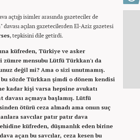
ava açtığı isimler arasında gazeteciler de
 davası açılan gazetecilerden El-Aziz gazetesi
ses
, tepkisini dile getirdi.
ına küfreden, Türkiye ve asker
ci zümre mensubu Lütfü Türkkan'ı da
tunuz değil mi? Ama o sizi unutmamış.
 bu sözde Türkkan şimdi o dönem kendisi
e kadar kişi varsa hepsine avukatı
at davası açmaya başlamış. Lütfü
esinden ötürü ceza almadı ama onun suç
nlara savcılar patır patır dava
şehidine küfreden, düşmanlık eden birine
e dava açan bu savcılar, ceza kesen bu