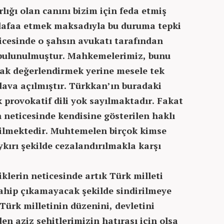
rlığı olan canını bizim için feda etmiş
dafaa etmek maksadıyla bu duruma tepki
icesinde o şahsın avukatı tarafından
 bulunulmuştur. Mahkemelerimiz, bunu
larak değerlendirmek yerine mesele tek
 dava açılmıştır. Türkkan’ın buradaki
k provokatif dili yok sayılmaktadır. Fakat
 neticesinde kendisine gösterilen haklı
dilmektedir. Muhtemelen birçok kimse
kırı şekilde cezalandırılmakla karşı
iklerin neticesinde artık Türk milleti
sahip çıkamayacak şekilde sindirilmeye
Türk milletinin düzenini, devletini
en aziz şehitlerimizin hatırası için olsa