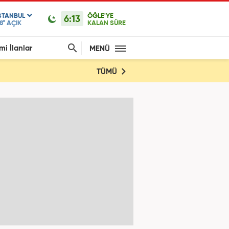
STANBUL
ÖĞLE'YE
6:13
8°
AÇIK
KALAN SÜRE
mi İlanlar
MENÜ
TÜMÜ