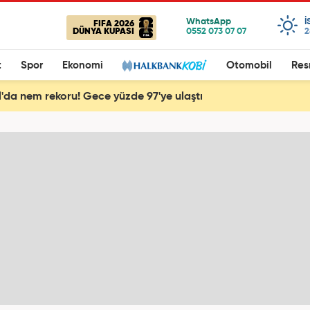
I
FIFA 2026
DÜNYA KUPASI
2
t
Spor
Ekonomi
Otomobil
Res
l'da nem rekoru! Gece yüzde 97'ye ulaştı