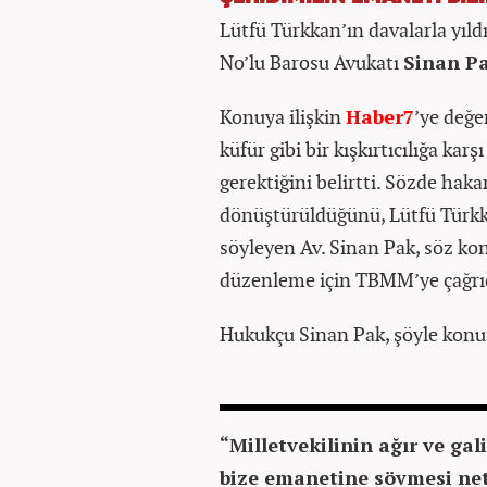
Lütfü Türkkan’ın davalarla yıldı
No’lu Barosu Avukatı
Sinan P
Konuya ilişkin
Haber7
’ye değe
küfür gibi bir kışkırtıcılığa kar
gerektiğini belirtti. Sözde haka
dönüştürüldüğünü, Lütfü Türk
söyleyen Av. Sinan Pak, söz k
düzenleme için TBMM’ye çağrı
Hukukçu Sinan Pak, şöyle konu
“Milletvekilinin ağır ve gal
bize emanetine sövmesi neti