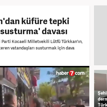
'dan küfüre tepki
'susturma' davası
 Parti Kocaeli Milletvekili Lütfü Türkkan'ın,
teren vatandaşları susturmak için dava
Şehi
dern
Türk