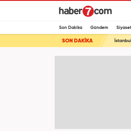
Son Dakika
Gündem
Siyase
SON DAKİKA
İstanbu