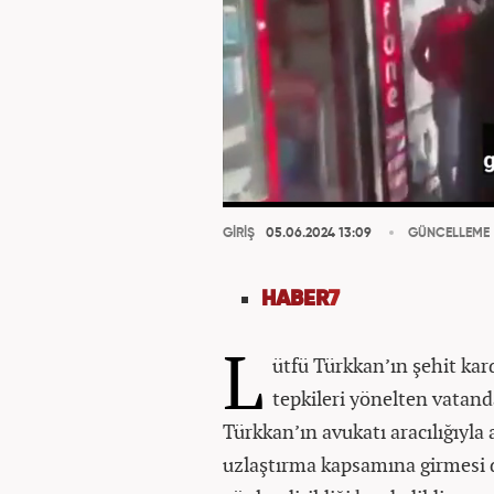
GİRİŞ
05.06.2024 13:09
GÜNCELLEME
HABER
7
L
ütfü Türkkan’ın şehit kard
tepkileri yönelten vatand
Türkkan’ın avukatı aracılığıyla 
uzlaştırma kapsamına girmesi d