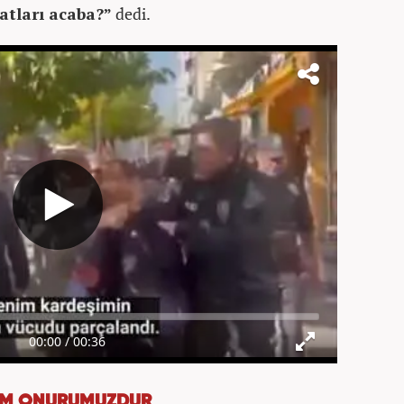
atları acaba?”
dedi.
İZİM ONURUMUZDUR