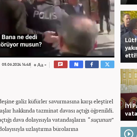
Lütf
yakı
etti!
05.06.2024 14:48
eşine galiz küfürler savurmasına karşı eleştirel
İYİ 
aşlar hakkında tazminat davası açtığı öğrenildi.
vata
açtığı dava dolayısıyla vatandaşların “
suçunun
”
olayısıyla uzlaştırma bürolarına