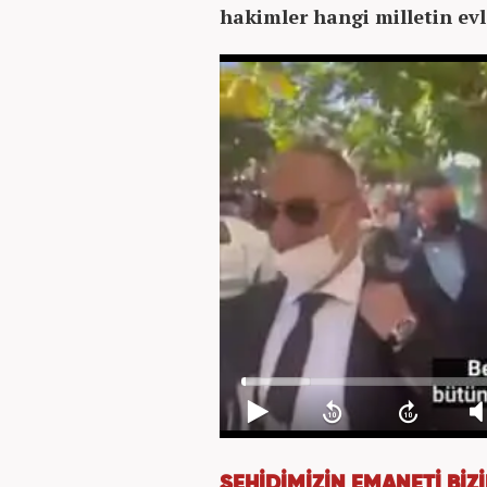
hakimler hangi milletin evl
ŞEHİDİMİZİN EMANETİ B