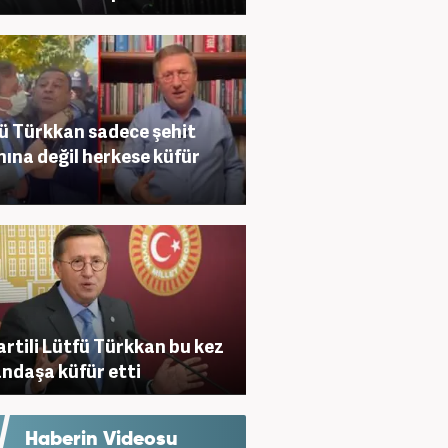
ü Türkkan sadece şehit
nına değil herkese küfür
Partili Lütfü Türkkan bu kez
ndaşa küfür etti
Haberin Videosu