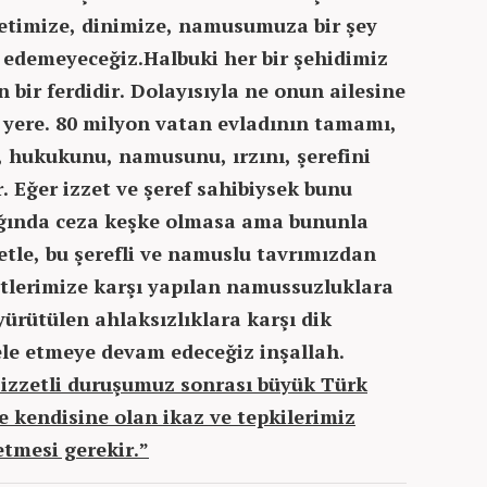
letimize, dinimize, namusumuza bir şey
edemeyeceğiz.Halbuki her bir şehidimiz
n bir ferdidir. Dolayısıyla ne onun ailesine
ir yere. 80 milyon vatan evladının tamamı,
, hukukunu, namusunu, ırzını, şerefini
Eğer izzet ve şeref sahibiysek bunu
ğında ceza keşke olmasa ama bununla
zetle, bu şerefli ve namuslu tavrımızdan
tlerimize karşı yapılan namussuzluklara
yürütülen ahlaksızlıklara karşı dik
le etmeye devam edeceğiz inşallah.
 izzetli duruşumuz sonrası büyük Türk
e kendisine olan ikaz ve tepkilerimiz
etmesi gerekir.”