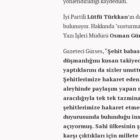
yönlendirildiği kaydedildi.
İyi Partili
Lütfü Türkkan
’ın d
bulunuyor. Hakkında "susturma"
Yazı İşleri Müdürü
Osman Gür
Gazeteci Gürses, “
Şehit babas
düşmanlığını kusan takiye
yaptıklarını da sizler unut
Şehitlerimize hakaret eden
aleyhinde paylaşım yapan n
aracılığıyla tek tek tazmin
şehitlerimize hakaret etm
duyurusunda bulunduğu insa
açıyormuş. Sahi ülkesinin 
karşı çıktıkları için millet