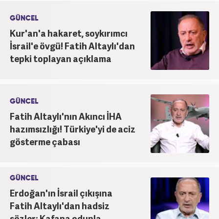
gösteriyor. Dijital medya kariyeri Haber 7'de devam
etmektedir.
GÜNCEL
Kur'an'a hakaret, soykırımcı
İsrail'e övgü! Fatih Altaylı'dan
tepki toplayan açıklama
GÜNCEL
Fatih Altaylı'nın Akıncı İHA
hazımsızlığı! Türkiye'yi de aciz
gösterme çabası
GÜNCEL
Erdoğan'ın İsrail çıkışına
Fatih Altaylı'dan hadsiz
sözler: Kafana odunla