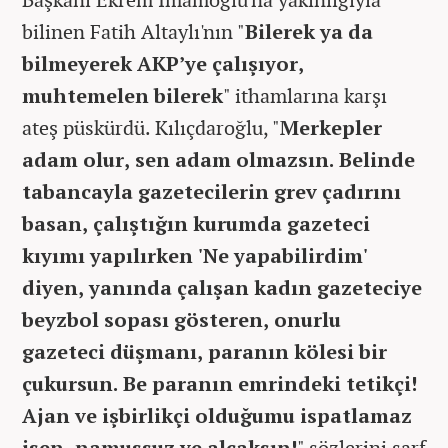
bilinen Fatih Altaylı'nın "
Bilerek ya da
bilmeyerek AKP’ye çalışıyor,
muhtemelen bilerek
" ithamlarına karşı
ateş püskürdü. Kılıçdaroğlu, "
Merkepler
adam olur, sen adam olmazsın. Belinde
tabancayla gazetecilerin grev çadırını
basan, çalıştığın kurumda gazeteci
kıyımı yapılırken 'Ne yapabilirdim'
diyen, yanında çalışan kadın gazeteciye
beyzbol sopası gösteren, onurlu
gazeteci düşmanı, paranın kölesi bir
çukursun. Be paranın emrindeki tetikçi!
Ajan ve işbirlikçi olduğumu ispatlamaz
isen, namussuz ve alçaksın!
" sözlerini sarf