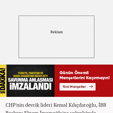
CHP'nin devrik lideri Kemal Kılıçdaroğlu, İBB
Başkanı Ekrem İmamoğlu'na yakınlığıyla