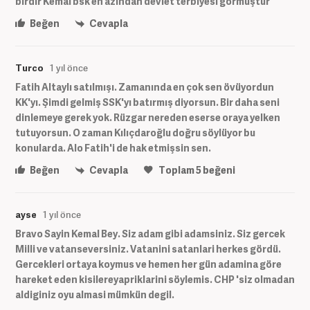
birdir Kemal bsk en azından devlet terbiyesi görmüştür
Beğen
Cevapla
Turco
1 yıl önce
Fatih Altaylı satılmışı. Zamanında en çok sen övüyordun
KK'yı. Şimdi gelmiş SSK'yı batırmış diyorsun. Bir daha seni
dinlemeye gerek yok. Rüzgar nereden eserse oraya yelken
tutuyorsun. O zaman Kılıçdaroğlu doğru söylüyor bu
konularda. Alo Fatih'i de hak etmişsin sen.
Beğen
Cevapla
Toplam
5
beğeni
ayse
1 yıl önce
Bravo Sayin Kemal Bey. Siz adam gibi adamsiniz. Siz gercek
Milli ve vatanseversiniz. Vatanini satanlari herkes gördü.
Gercekleri ortaya koymus ve hemen her gün adamina göre
hareket eden kisilereyapriklarini söylemis. CHP 'siz olmadan
aldiginiz oyu almasi mümkün degil.