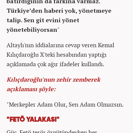
batırdığının da farkına varmaz.
Türkiye’den haberi yok, yönetmeye
talip. Sen git evini yönet
yönetebiliyorsan
"
Altaylı'nın iddialarına cevap veren
Kemal
Kılıçdaroğlu
X'teki hesabından yaptığı
açıklamada çok ağır ifadeler kullandı.
Kılıçdaroğlu'nun zehir zemberek
açıklaması şöyle:
"Merkepler Adam Olur, Sen Adam Olmazsın.
"FETÖ YALAKASI"
Güç, Fetö terör örgütündeyken her