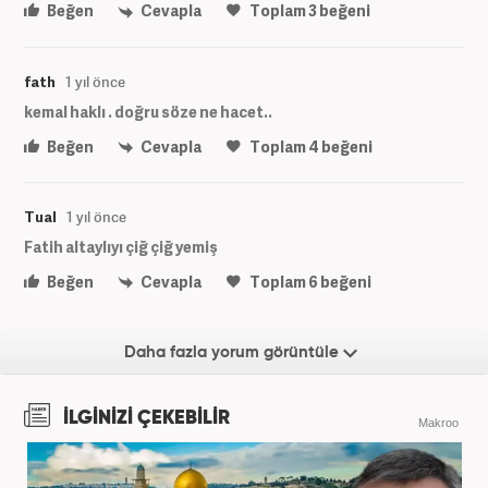
Beğen
Cevapla
Toplam
3
beğeni
fath
1 yıl önce
kemal haklı . doğru söze ne hacet..
Beğen
Cevapla
Toplam
4
beğeni
Tual
1 yıl önce
Fatih altaylıyı çiğ çiğ yemiş
Beğen
Cevapla
Toplam
6
beğeni
Daha fazla yorum görüntüle
İLGİNİZİ ÇEKEBİLİR
Makroo