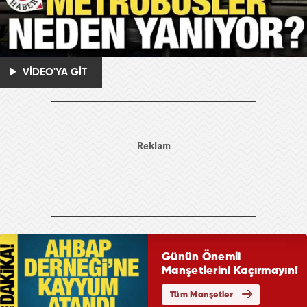
VİDEO'YA GİT