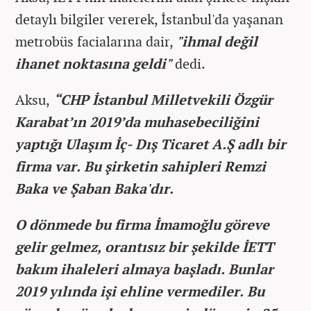
detaylı bilgiler vererek, İstanbul'da yaşanan
metrobüs facialarına dair,
"ihmal değil
ihanet noktasına
geldi"
dedi.
Aksu,
“CHP İstanbul Milletvekili Özgür
Karabat’ın 2019’da muhasebeciliğini
yaptığı Ulaşım İç- Dış Ticaret A.Ş adlı bir
firma var. Bu şirketin sahipleri Remzi
Baka ve Şaban Baka'dır.
O dönmede bu firma İmamoğlu göreve
gelir gelmez, orantısız bir şekilde İETT
bakım ihaleleri almaya başladı. Bunlar
2019 yılında işi ehline vermediler. Bu