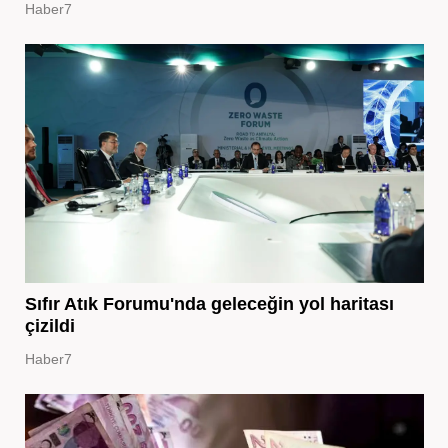
Haber7
Sıfır Atık Forumu'nda geleceğin yol haritası
çizildi
Haber7