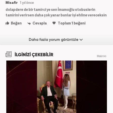
Misafir
1 yıl önce
dolapdere de bir tamirci ye sen İmamoğlu otobuslerin
tamirini verirsen daha çok yanar bunlar işi ehline vereceksin
Beğen
Cevapla
Toplam
1
beğeni
Daha fazla yorum görüntüle
İLGİNİZİ ÇEKEBİLİR
Makroo