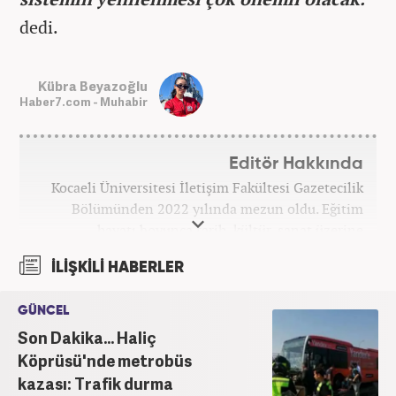
dedi.
Kübra Beyazoğlu
Haber7.com - Muhabir
Editör Hakkında
Kocaeli Üniversitesi İletişim Fakültesi Gazetecilik
Bölümünden 2022 yılında mezun oldu. Eğitim
hayatı boyunca tarih, kültür, sanat üzerine
araştırmalar yaparak blog yazarlığı yaptı. Yerel
İLİŞKİLİ HABERLER
basında birçok alanda görev alarak muhabirlik ve
sunuculuk yaptı. Kariyer hayatına Kanal 7 Medya
GÜNCEL
Grubu bünyesinde yer alan Haber7.com sitesinde
Son Dakika... Haliç
devam etmektedir.
Köprüsü'nde metrobüs
kazası: Trafik durma