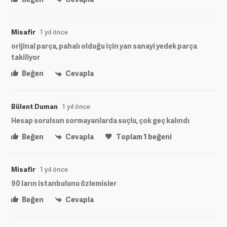
Misafir
1 yıl önce
orijinal parça, pahalı olduğu için yan sanayi yedek parça
takiliyor
Beğen
Cevapla
Bülent Duman
1 yıl önce
Hesap sorulsun sormayanlarda suçlu, çok geç kalındı
Beğen
Cevapla
Toplam
1
beğeni
Misafir
1 yıl önce
90 ların istanbulunu özlemisler
Beğen
Cevapla