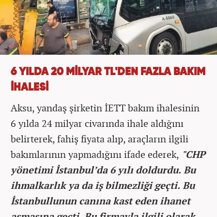
6 YILDA 20 MİLYAR TL'DEN FAZLA BAKIM
İHALESİ
Aksu, yandaş şirketin İETT bakım ihalesinin
6 yılda 24 milyar civarında ihale aldığını
belirterek, fahiş fiyata alıp, araçların ilgili
bakımlarının yapmadığını ifade ederek,
"CHP
yönetimi İstanbul’da 6 yılı doldurdu. Bu
ihmalkarlık ya da iş bilmezliği geçti. Bu
İstanbullunun canına kast eden ihanet
aşmasına geçti. Bu firmayla ilgili olarak