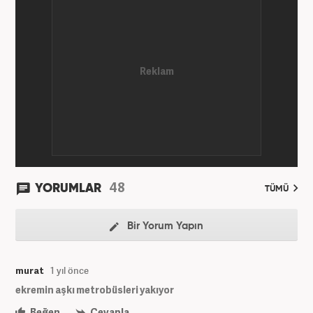
48
YORUMLAR
TÜMÜ
Bir Yorum Yapın
murat
1 yıl önce
ekremin aşkı metrobüsleri yakıyor
Beğen
Cevapla