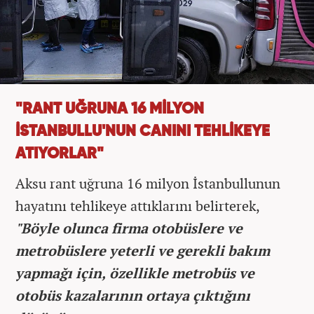
"RANT UĞRUNA 16 MİLYON
İSTANBULLU'NUN CANINI TEHLİKEYE
ATIYORLAR"
Aksu rant uğruna 16 milyon İstanbullunun
hayatını tehlikeye attıklarını belirterek,
"Böyle olunca firma otobüslere ve
metrobüslere yeterli ve gerekli bakım
yapmağı için, özellikle metrobüs ve
otobüs kazalarının ortaya çıktığını