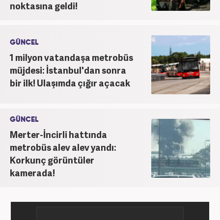
noktasına geldi!
GÜNCEL
1 milyon vatandaşa metrobüs
müjdesi: İstanbul'dan sonra
bir ilk! Ulaşımda çığır açacak
GÜNCEL
Merter-İncirli hattında
metrobüs alev alev yandı:
Korkunç görüntüler
kamerada!