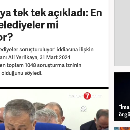
a tek tek açıkladı: En
elediyeler mi
or?
diyeler soruşturuluyor' iddiasına ilişkin
nı Ali Yerlikaya, 31 Mart 2024
len toplam 1048 soruşturma izninin
e olduğunu söyledi.
“İma
örgü