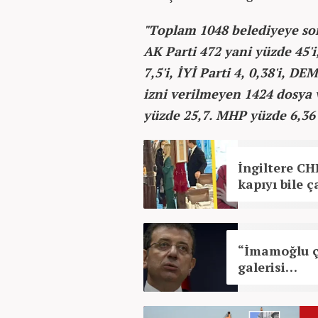
"Toplam 1048 belediyeye soru
AK Parti 472 yani yüzde 45'
7,5'i, İYİ Parti 4, 0,38'i, D
izni verilmeyen 1424 dosya 
yüzde 25,7. MHP yüzde 6,36 
İngiltere CHP
kapıyı bile 
“İmamoğlu ç
galerisi…