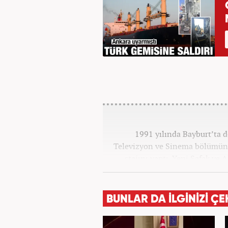
1991 yılında Bayburt’ta d
Televizyon ve Sinema bölümün
stajını yaptı. Yeni Şafak ve
Haber7.c
BUNLAR DA İLGİNİZİ ÇE