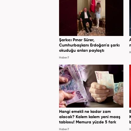
Şarkıcı Pınar Sürer,
Cumhurbaşkanı Erdoğan'a şarkı
okuduğu anları paylaştı
H
Haber7
Hangi emekli ne kadar zam
alacak? Kalem kalem yeni maaş
tablosu! Memura yüzde 5 fark
Haber7
H