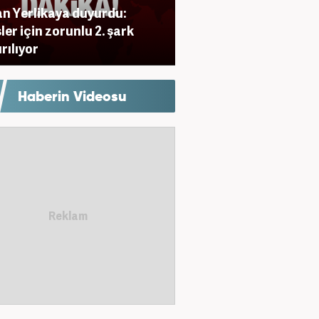
n Yerlikaya duyurdu:
sler için zorunlu 2. şark
rılıyor
Haberin Videosu