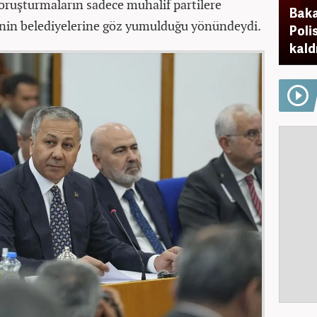
soruşturmaların sadece muhalif partilere
Baka
isinin belediyelerine göz yumulduğu yönündeydi.
Poli
kaldı