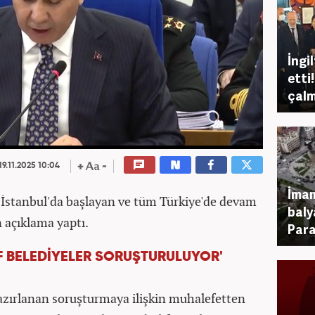
İngi
etti!
çal
19.11.2025 10:04
İmam
a, İstanbul'da başlayan ve tüm Türkiye'de devam
baly
n açıklama yaptı.
Para
F BELEDİYELER SORUŞTURULUYOR'
azırlanan soruşturmaya ilişkin muhalefetten