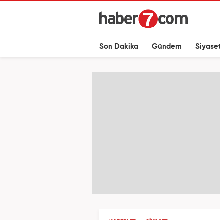
Son Dakika
Gündem
Siyase