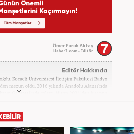
Ömer Faruk Aktaş
Haber7.com - Editör
Editör Hakkında
oğdu. Kocaeli Üniversitesi İletişim Fakültesi Radyo
den mezun oldu. 2016 yılında Anadolu Ajansı'nda
 Akşam Gazetesi'nde çalıştı. Nisan 2021'den bu yana
om'da ‘Gündem Editörü’ olarak görev yapmaktadır.
KEBİLİR