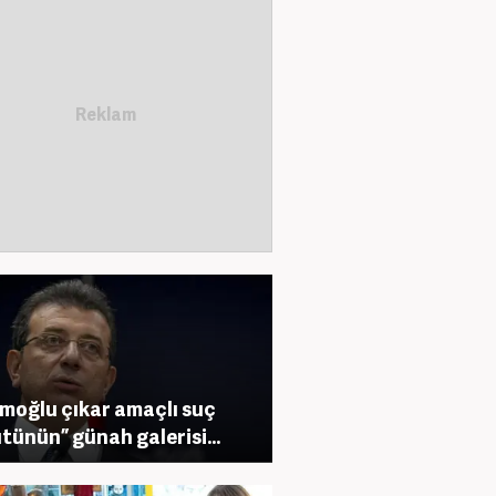
moğlu çıkar amaçlı suç
tünün” günah galerisi…