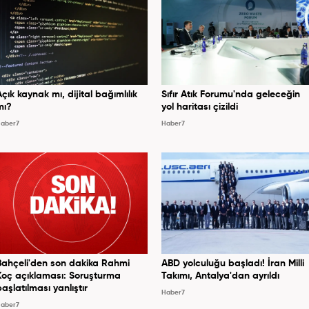
Açık kaynak mı, dijital bağımlılık
Sıfır Atık Forumu'nda geleceğin
mı?
yol haritası çizildi
aber7
Haber7
Bahçeli'den son dakika Rahmi
ABD yolculuğu başladı! İran Milli
Koç açıklaması: Soruşturma
Takımı, Antalya'dan ayrıldı
başlatılması yanlıştır
Haber7
aber7