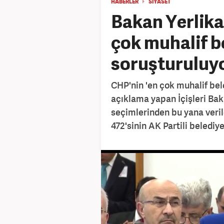
HABERLER
SİYASET
Bakan Yerlikay
çok muhalif b
soruşturuluy
CHP'nin 'en çok muhalif bele
açıklama yapan İçişleri Baka
seçimlerinden bu yana veri
472'sinin AK Partili belediy