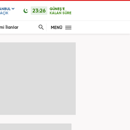
TANBUL
GÜNEŞ'E
23:26
AÇIK
KALAN SÜRE
mi İlanlar
MENÜ