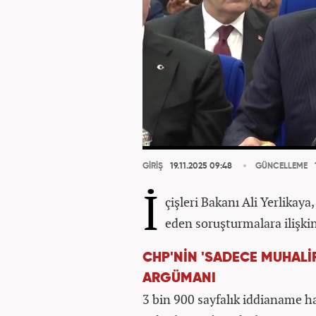
GİRİŞ
19.11.2025 09:48
GÜNCELLEME
İ
çişleri Bakanı Ali Yerlikay
eden soruşturmalara ilişki
CHP'NİN 'SADECE MUHALİ
ARGÜMANI
3 bin 900 sayfalık iddianame h