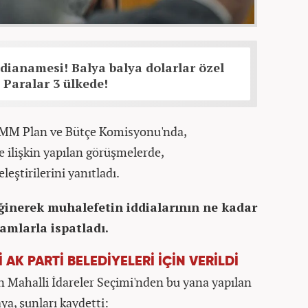
ianamesi! Balya balya dolarlar özel
! Paralar 3 ülkede!
 TBMM Plan ve Bütçe Komisyonu'nda,
e ilişkin yapılan görüşmelerde,
eleştirilerini yanıtladı.
ğinerek muhalefetin iddialarının ne kadar
amlarla ispatladı.
AK PARTİ BELEDİYELERİ İÇİN VERİLDİ
en Mahalli İdareler Seçimi'nden bu yana yapılan
a, şunları kaydetti: