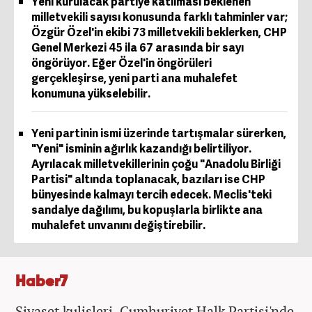
Yeni kurulacak partiye katılması beklenen
milletvekili sayısı konusunda farklı tahminler var;
Özgür Özel'in ekibi 73 milletvekili beklerken, CHP
Genel Merkezi 45 ila 67 arasında bir sayı
öngörüyor. Eğer Özel'in öngörüleri
gerçekleşirse, yeni parti ana muhalefet
konumuna yükselebilir.
Yeni partinin ismi üzerinde tartışmalar sürerken,
"Yeni" isminin ağırlık kazandığı belirtiliyor.
Ayrılacak milletvekillerinin çoğu "Anadolu Birliği
Partisi" altında toplanacak, bazıları ise CHP
bünyesinde kalmayı tercih edecek. Meclis'teki
sandalye dağılımı, bu kopuşlarla birlikte ana
muhalefet unvanını değiştirebilir.
Haber7
Siyaset kulisleri, Cumhuriyet Halk Partisi'nde