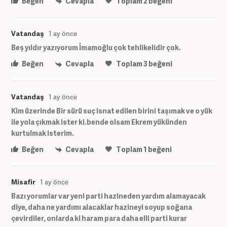
Beğen
Cevapla
Toplam
2
beğeni
Vatandaş
1 ay önce
Beş yıldır yazıyorum İmamoğlu çok tehlikelidir çok.
Beğen
Cevapla
Toplam
3
beğeni
Vatandaş
1 ay önce
Kim üzerinde Bir sürü suç isnat edilen birini taşımak ve o yük
ile yola çıkmak ister ki.bende olsam Ekrem yükünden
kurtulmak isterim.
Beğen
Cevapla
Toplam
1
beğeni
Misafir
1 ay önce
Bazı yorumlar var yeni parti hazineden yardım alamayacak
diye, daha ne yardımı alacaklar hazineyi soyup soğana
çevirdiler, onlarda ki haram para daha elli parti kurar