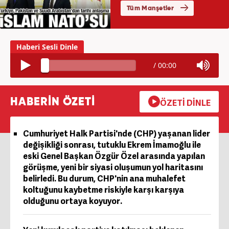
/
00:00
HABERİN ÖZETİ
ÖZETİ DİNLE
Cumhuriyet Halk Partisi'nde (CHP) yaşanan lider
değişikliği sonrası, tutuklu Ekrem İmamoğlu ile
eski Genel Başkan Özgür Özel arasında yapılan
görüşme, yeni bir siyasi oluşumun yol haritasını
belirledi. Bu durum, CHP'nin ana muhalefet
koltuğunu kaybetme riskiyle karşı karşıya
olduğunu ortaya koyuyor.