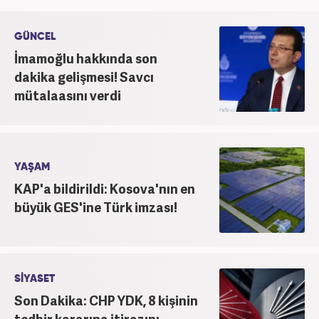
olarak görev aldı. Halen Haber7’de özel haber
editörü olarak çalışıyor. ‎
GÜNCEL
İmamoğlu hakkında son
dakika gelişmesi! Savcı
mütalaasını verdi
YAŞAM
KAP'a bildirildi: Kosova'nın en
büyük GES'ine Türk imzası!
SİYASET
Son Dakika: CHP YDK, 8 kişinin
tedbir kararına itirazını