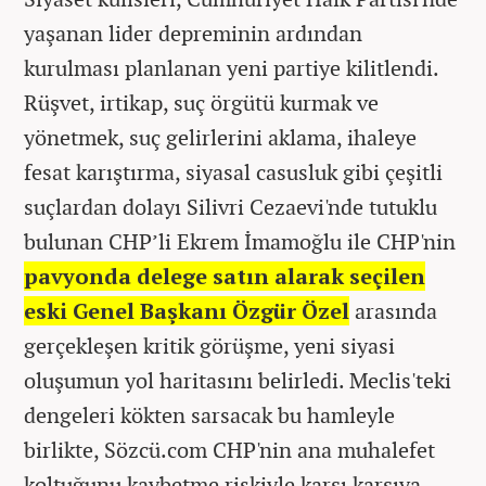
yaşanan lider depreminin ardından
kurulması planlanan yeni partiye kilitlendi.
Rüşvet, irtikap, suç örgütü kurmak ve
yönetmek, suç gelirlerini aklama, ihaleye
fesat karıştırma, siyasal casusluk gibi çeşitli
suçlardan dolayı Silivri Cezaevi'nde tutuklu
bulunan CHP’li Ekrem İmamoğlu ile CHP'nin
pavyonda delege satın alarak seçilen
eski Genel Başkanı Özgür Özel
arasında
gerçekleşen kritik görüşme, yeni siyasi
oluşumun yol haritasını belirledi. Meclis'teki
dengeleri kökten sarsacak bu hamleyle
birlikte, Sözcü.com CHP'nin ana muhalefet
koltuğunu kaybetme riskiyle karşı karşıya