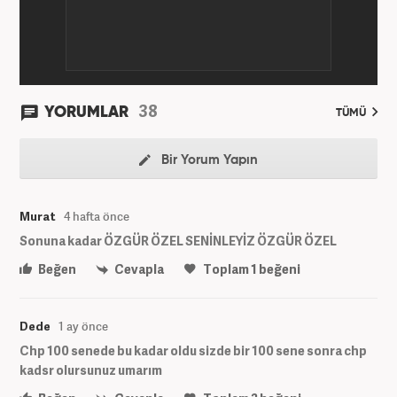
38
YORUMLAR
TÜMÜ
Bir Yorum Yapın
Murat
4 hafta önce
Sonuna kadar ÖZGÜR ÖZEL SENİNLEYİZ ÖZGÜR ÖZEL
Beğen
Cevapla
Toplam
1
beğeni
Dede
1 ay önce
Chp 100 senede bu kadar oldu sizde bir 100 sene sonra chp
kadsr olursunuz umarım