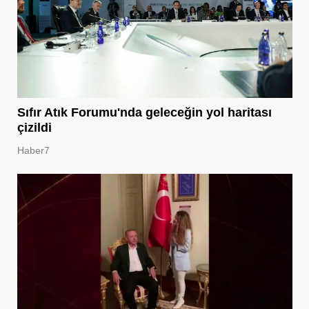
Sıfır Atık Forumu'nda geleceğin yol haritası
çizildi
Haber7