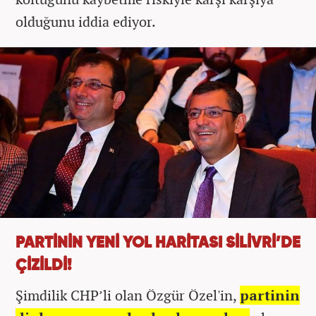
olduğunu iddia ediyor.
PARTİNİN YENİ YOL HARİTASI SİLİVRİ’DE
ÇİZİLDİ!
Şimdilik CHP’li olan Özgür Özel'in,
partinin