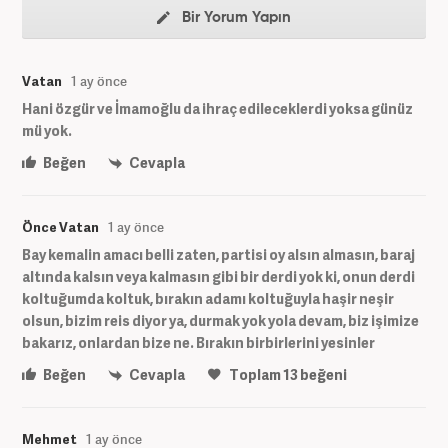
Bir Yorum Yapın
Vatan
1 ay önce
Hani özgür ve İmamoğlu da ihraç edileceklerdi yoksa günüz
mü yok.
Beğen
Cevapla
Önce Vatan
1 ay önce
Bay kemalin amacı belli zaten, partisi oy alsın almasın, baraj
altında kalsın veya kalmasın gibi bir derdi yok ki, onun derdi
koltuğumda koltuk, bırakın adamı koltuğuyla haşir neşir
olsun, bizim reis diyor ya, durmak yok yola devam, biz işimize
bakarız, onlardan bize ne. Bırakın birbirlerini yesinler
Beğen
Cevapla
Toplam
13
beğeni
Mehmet
1 ay önce