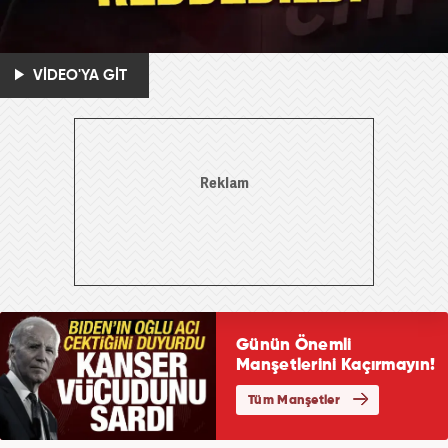
VİDEO'YA GİT