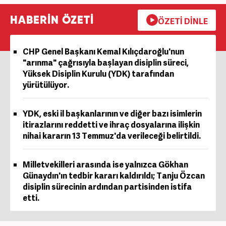
HABERİN ÖZETİ
ÖZETİ DİNLE
CHP Genel Başkanı Kemal Kılıçdaroğlu'nun
"arınma" çağrısıyla başlayan disiplin süreci,
Yüksek Disiplin Kurulu (YDK) tarafından
yürütülüyor.
YDK, eski il başkanlarının ve diğer bazı isimlerin
itirazlarını reddetti ve ihraç dosyalarına ilişkin
nihai kararın 13 Temmuz'da verileceği belirtildi.
Milletvekilleri arasında ise yalnızca Gökhan
Günaydın'ın tedbir kararı kaldırıldı; Tanju Özcan
disiplin sürecinin ardından partisinden istifa
etti.