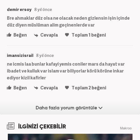
demir ersoy
8 yıl önce
Bre ahmaklar düz olsa ne olacak neden gizlensin işin içinde
düz diyen müslüman alim geçinenlerde var
Beğen
Cevapla
Toplam
1
beğeni
imansizisrail
8 yıl önce
ne icmis laa bunlar kafayi yemis coniler mars da hayat var
ibadet ve kulluk var islam var biliyorlar körü körüne inkar
ediyor kizil kafirler
Beğen
Cevapla
Toplam
2
beğeni
Daha fazla yorum görüntüle
İLGİNİZİ ÇEKEBİLİR
Makroo