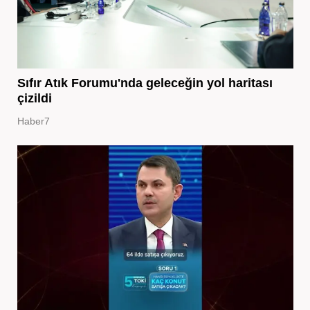
Sıfır Atık Forumu'nda geleceğin yol haritası
çizildi
Haber7