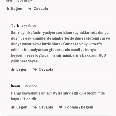
inanmıyor artık
Beğen
Cevapla
Turk
8 yıl önce
Sen neyin kafasini yasiyorsun islam kaynaklarinda dunya
duzmus eski camiilerde mimberlerde gunes sistemi var ve
dunya yuvarlak ve kutle olarak Gunesten buyuk tasfir
edilmis inanmiyorsan git bursa ulu camii ve konya
beysehir esrefoglu camiisinin mimberine bak camii 800
yillik neredeyse
Beğen
Cevapla
İhsan
8 yıl önce
Hangi kaynakmış onlar? Ay da nur değil küre biçimimde
kaya kütlesidir.
Beğen
Cevapla
Toplam
2
beğeni