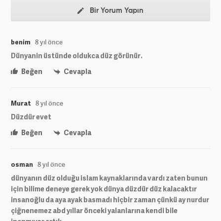
Bir Yorum Yapın
benim
8 yıl önce
Dünyanin üstünde oldukca düz görünür.
Beğen
Cevapla
Murat
8 yıl önce
Düzdür evet
Beğen
Cevapla
osman
8 yıl önce
dünyanın düz olduğu islam kaynaklarında vardı zaten bunun
için bilime deneye gerek yok dünya düzdür düz kalacaktır
insanoğlu da aya ayak basmadı hiçbir zaman çünkü ay nurdur
çiğnenemez abd yıllar önceki yalanlarına kendi bile