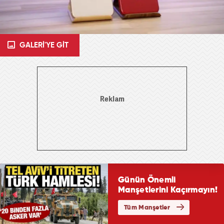
GALERİ'YE GİT