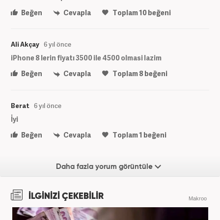
Beğen
Cevapla
Toplam
10
beğeni
Ali Akçay
6 yıl önce
iPhone 8 lerin fiyatı 3500 ile 4500 olmasi lazim
Beğen
Cevapla
Toplam
8
beğeni
Berat
6 yıl önce
İyi
Beğen
Cevapla
Toplam
1
beğeni
Daha fazla yorum görüntüle
İLGİNİZİ ÇEKEBİLİR
Makroo