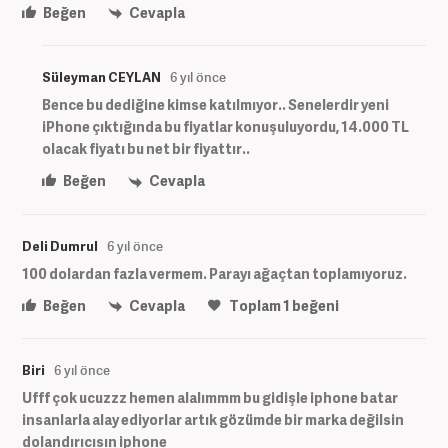
Beğen
Cevapla
Süleyman CEYLAN
6 yıl önce
Bence bu dediğine kimse katılmıyor.. Senelerdir yeni
iPhone çıktığında bu fiyatlar konuşuluyordu, 14.000 TL
olacak fiyatı bu net bir fiyattır..
Beğen
Cevapla
Deli Dumrul
6 yıl önce
100 dolardan fazla vermem. Parayı ağaçtan toplamıyoruz.
Beğen
Cevapla
Toplam
1
beğeni
Biri
6 yıl önce
Ufff çok ucuzzz hemen alalımmm bu gidişle iphone batar
insanlarla alay ediyorlar artık gözümde bir marka değilsin
dolandırıcısın iphone