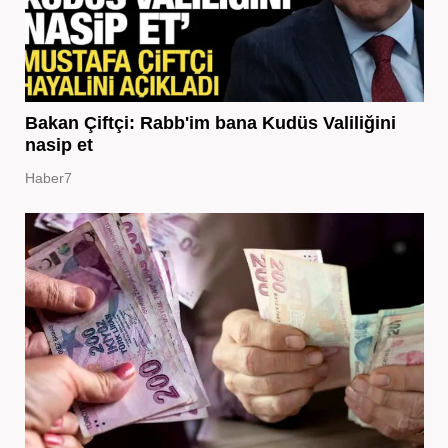
Bakan Çiftçi: Rabb'im bana Kudüs Valiliğini
nasip et
Haber7