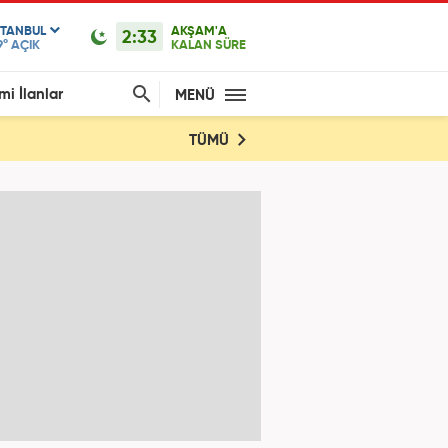
STANBUL
AKŞAM'A
2:33
9°
AÇIK
KALAN SÜRE
mi İlanlar
MENÜ
TÜMÜ