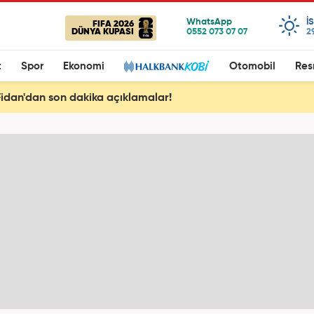
I
FIFA 2026
DÜNYA KUPASI
2
t
Spor
Ekonomi
Otomobil
Res
idan'dan son dakika açıklamalar!