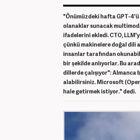
"Önümüzdeki hafta GPT-4'ü 
olanaklar sunacak multimodal
ifadelerini ekledi. CTO, LLM'y
çünkü makinelere doğal dili 
insanlar tarafından okunabilir
bir şekilde anlıyorlar. Bu ara
dillerde çalışıyor": Almanca b
alabilirsiniz. Microsoft (Ope
hale getirmek istiyor." dedi.