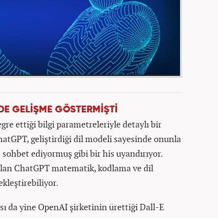
NDE GELİŞME GÖSTERMİŞTİ
gre ettiği bilgi parametreleriyle detaylı bir
tGPT, geliştirdiği dil modeli sayesinde onunla
a sohbet ediyormuş gibi bir his uyandırıyor.
 olan ChatGPT matematik, kodlama ve dil
ekleştirebiliyor.
sı da yine OpenAI şirketinin ürettiği Dall-E