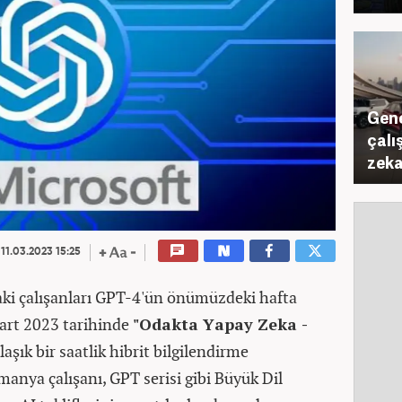
Gene
çalı
zeka
11.03.2023 15:25
aki çalışanları GPT-4'ün önümüzdeki hafta
rt 2023 tarihinde
"Odakta Yapay Zeka -
klaşık bir saatlik hibrit bilgilendirme
manya çalışanı, GPT serisi gibi Büyük Dil