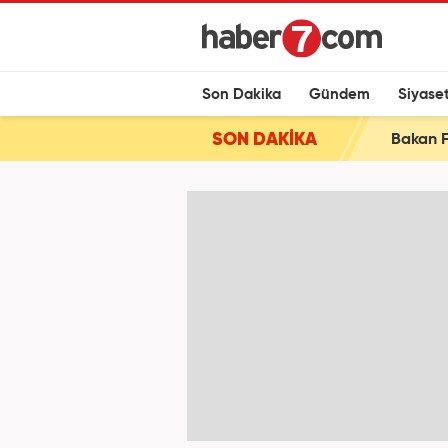
Son Dakika
Gündem
Siyase
SON DAKİKA
Bakan F