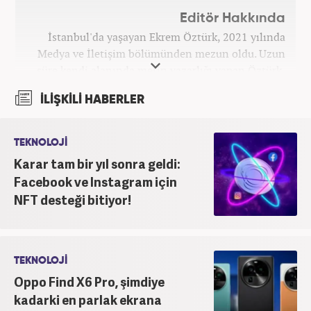
Editör Hakkında
İstanbul'da yaşayan Ekrem Öztürk, 2021 yılında
Medya ve İletişim bölümünden mezun oldu. Uzun
süre kendi alanında metin yazarlığı yapan Öztürk,
şu an Haber7.com'da "Muhabir - Editör" olarak görev
İLİŞKİLİ HABERLER
yapmaktadır. Ayrıca günümüz insan ilişkilerinde
saygının ve empatinin çok büyük bir güç olduğuna
inanmakta ve bu değerleri meslek hayatında da ön
TEKNOLOJİ
planda tutmaktadır.
Karar tam bir yıl sonra geldi:
Facebook ve Instagram için
NFT desteği bitiyor!
TEKNOLOJİ
Oppo Find X6 Pro, şimdiye
kadarki en parlak ekrana