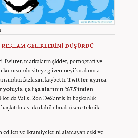
h
İ REKLAM GELİRLERİNİ DÜŞÜRDÜ
 Twitter, markaların şiddet, pornografi ve
ırma konusunda siteye güvenmeyi bırakması
arısından fazlasını kaybetti.
Twitter ayrıca
ar yoluyla çalışanlarının %75'inden
 Florida Valisi Ron DeSantis'in başkanlık
aşlatılması da dahil olmak üzere teknik
m edilen ve ikramiyelerini alamayan eski ve