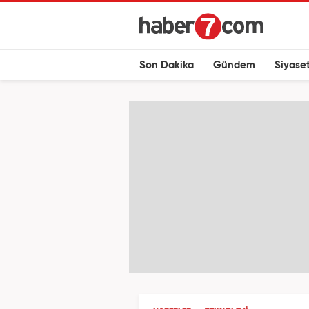
Son Dakika
Gündem
Siyase