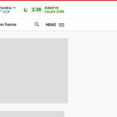
STANBUL
İKİNDİ'YE
2:38
7°
AÇIK
KALAN SÜRE
mi İlanlar
MENÜ