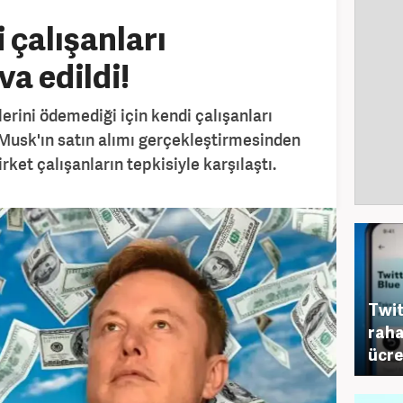
 çalışanları
a edildi!
lerini ödemediği için kendi çalışanları
n Musk'ın satın alımı gerçekleştirmesinden
ket çalışanların tepkisiyle karşılaştı.
Twit
raha
ücre