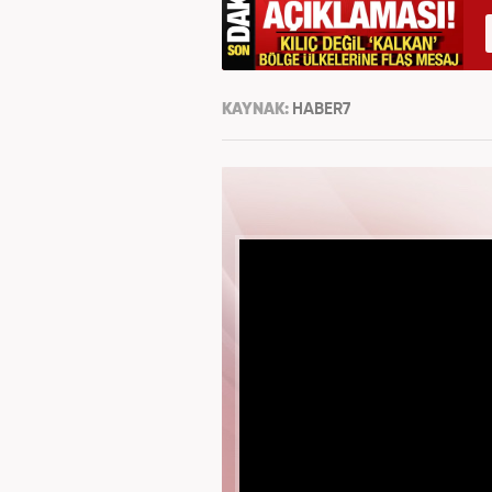
KAYNAK:
HABER7