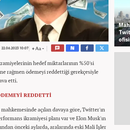
Mahk
Twit
ofis
22.06.2023 10:07
ikramiyelerinin hedef miktarlarının %50'si
ne rağmen ödemeyi reddettiği gerekçesiyle
va etti.
ÖDEMEYİ REDDETTİ
l mahkemesinde açılan davaya göre, Twitter'ın
performans ikramiyesi planı var ve Elon Musk'ın
ından önceki aylarda, aralarında eski Mali İşler