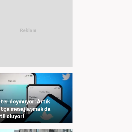
ter doymuyor: Artık
tça mesajlaşmak da
tli oluyor!