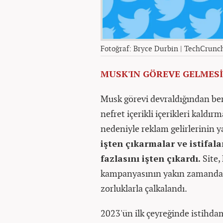
Fotoğraf: Bryce Durbin | TechCrunc
MUSK'IN GÖREVE GELMES
Musk görevi devraldığından beri
nefret içerikli içerikleri kald
nedeniyle reklam gelirlerinin y
işten çıkarmalar ve istifal
fazlasını işten çıkardı.
Site,
kampanyasının yakın zamanda b
zorluklarla çalkalandı.
2023'ün ilk çeyreğinde istihda