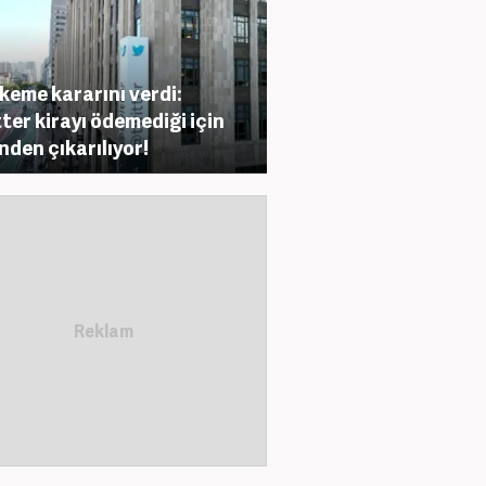
eme kararını verdi:
ter kirayı ödemediği için
inden çıkarılıyor!